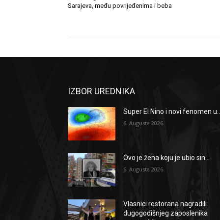
Sarajeva, među povrijeđenima i beba
IZBOR UREDNIKA
Super El Nino i novi fenomen u..
6. Augusta 2026.
Ovo je žena koju je ubio sin...
6. Augusta 2026.
Vlasnici restorana nagradili
dugogodišnjeg zaposlenika