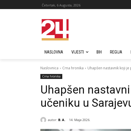
Četvrtak, 6 Augusta, 2026
NASLOVNA
VIJESTI
BIH
REGIJA
Naslovnica
Crna hronika
Uhapšen nastavnik koji je 
Crna hronika
Uhapšen nastavnik 
učeniku u Sarajev
autor:
B. A.
14. Maja 2026.