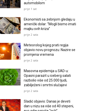
automobilom
prije 1 sat
Ekonomisti sa zebnjom gledaju u
američki dolar: “Mogli bismo imati
majku svih kriza”
prije 2 sata
Meteorolog kojeg prati regija
objavio novu prognozu: Nazire se
promjena vremena
prije 2 sata
Masovna epidemija u SAD-u:
Opasni parazit u iceberg salati
razbolio više od 25.000 ljudi,
zabilježeni i smrtni slučajevi
prije 2 sata
Sladić objavio: Danas je deveti
dan u nizu sa više od 40 stepeni,
evo gdje najviše “prži”