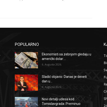
POPULARNO
K
.
Ekonomisti sa zebnjom gledaju u
To
američki dolar:...
B
6. Augusta 2026.
Sv
F
Sladić objavio: Danas je deveti
dan u...
Re
6. Augusta 2026.
Cr
S
Novi detalji udesa kod
Tomislavgrada: Preminuo
2