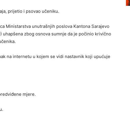
aja, prijetio i psovao učeniku.
ica Ministarstva unutrašnjih poslova Kantona Sarajevo
70) uhapšena zbog osnova sumnje da je počinio krivično
učenika.
ak na internetu u kojem se vidi nastavnik koji upućuje
predviđene mjere.
u.