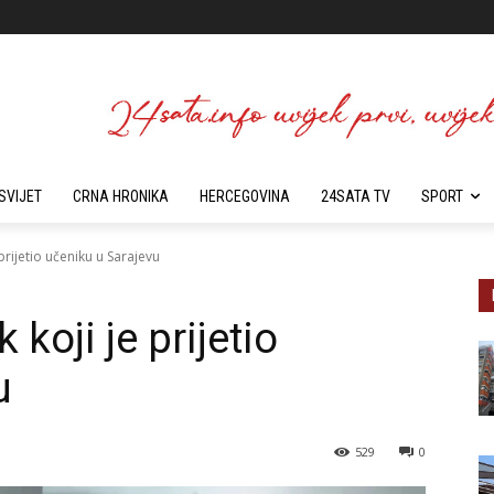
SVIJET
CRNA HRONIKA
HERCEGOVINA
24SATA TV
SPORT
prijetio učeniku u Sarajevu
koji je prijetio
u
529
0