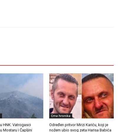
a
Crna hronika
 u HNK: Vatrogasci
Određen pritvor Mirzi Kariću, koji je
 u Mostaru i Čapljini
nožem ubio svog zeta Harisa Babića