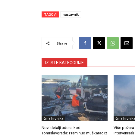
TAGOVI
nastavnik
Share
IZ ISTE KATEGORIJE
Crna hronika
Crna hronik
Novi detalji udesa kod
Više požara
Tomislavgrada: Preminuo muškarac iz
intervenisali