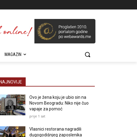
MAGAZIN
NAJNOVIJE
Ovo je žena koju je ubio sin na
Novom Beogradu: Niko nije čuo
vapaje za pomoć
prije 1 sat
Vlasnici restorana nagradili
dugogodišnjeg zaposlenika