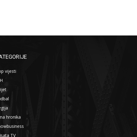
ATEGORIJE
p vijesti
iH
ijet
udbal
gija
na hronika
howbusiness
4sata TV