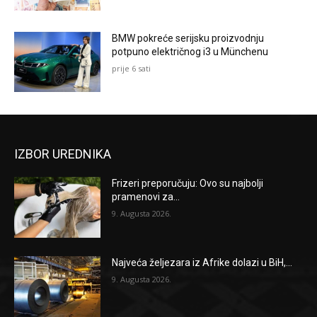
BMW pokreće serijsku proizvodnju
potpuno električnog i3 u Münchenu
prije 6 sati
IZBOR UREDNIKA
Frizeri preporučuju: Ovo su najbolji
pramenovi za...
9. Augusta 2026.
Najveća željezara iz Afrike dolazi u BiH,...
9. Augusta 2026.