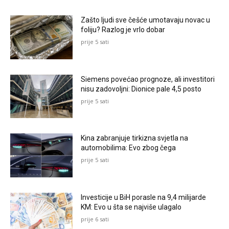
Zašto ljudi sve češće umotavaju novac u
foliju? Razlog je vrlo dobar
prije 5 sati
Siemens povećao prognoze, ali investitori
nisu zadovoljni: Dionice pale 4,5 posto
prije 5 sati
Kina zabranjuje tirkizna svjetla na
automobilima: Evo zbog čega
prije 5 sati
Investicije u BiH porasle na 9,4 milijarde
KM: Evo u šta se najviše ulagalo
prije 6 sati