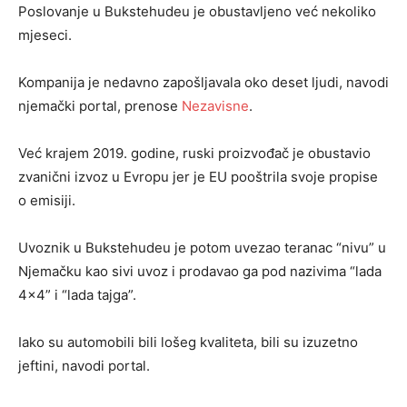
Poslovanje u Bukstehudeu je obustavljeno već nekoliko
mjeseci.
Kompanija je nedavno zapošljavala oko deset ljudi, navodi
njemački portal, prenose
Nezavisne
.
Već krajem 2019. godine, ruski proizvođač je obustavio
zvanični izvoz u Evropu jer je EU pooštrila svoje propise
o emisiji.
Uvoznik u Bukstehudeu je potom uvezao teranac “nivu” u
Njemačku kao sivi uvoz i prodavao ga pod nazivima “lada
4×4” i “lada tajga”.
Iako su automobili bili lošeg kvaliteta, bili su izuzetno
jeftini, navodi portal.