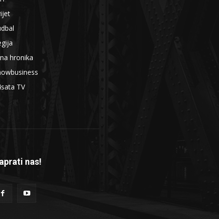
ijet
udbal
gija
na hronika
howbusiness
4sata TV
aprati nas!