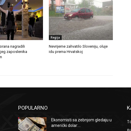
Regija
torana nagradili
Nevrijeme zahvatilo Sloveniju, oluje
jeg zaposlenika
idu prema Hrvatskoj
m
POPULARNO
K
Ekonomisti sa zebnjom gledaju u
To
američki dolar:...
B