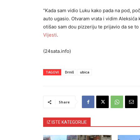
“Kada sam vidio Luku kako pada na pod, poče
auto ugasio. Otvaram vrata i vidim Aleksića 
otišao sam dou pizzeriju te prijavio da se to 
Vijesti
.
(24sata.info)
TAGOVI
Drniš
ubica
Share
IZ ISTE KATEGORIJE