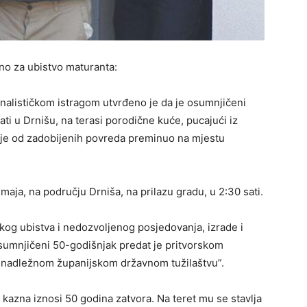
ano za ubistvo maturanta:
nalističkom istragom utvrđeno je da je osumnjičeni
ti u Drnišu, na terasi porodične kuće, pucajući iz
i je od zadobijenih povreda preminuo na mjestu
. maja, na području Drniša, na prilazu gradu, u 2:30 sati.
škog ubistva i nedozvoljenog posjedovanja, izrade i
 osumnjičeni 50-godišnjak predat je pritvorskom
je nadležnom županijskom državnom tužilaštvu”.
 kazna iznosi 50 godina zatvora. Na teret mu se stavlja