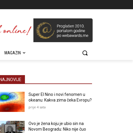
MAGAZIN
NAJNOVIJE
Super El Nino i novi fenomen u
okeanu: Kakva zima čeka Evropu?
prije 4 sata
Ovo je žena koju je ubio sin na
Novom Beogradu: Niko nije čuo