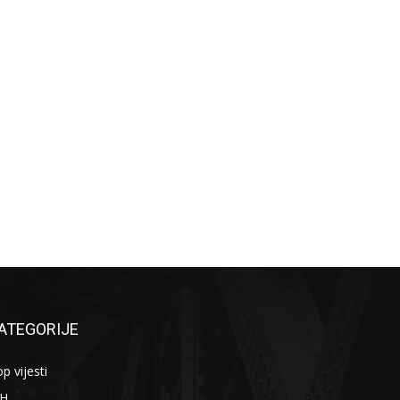
ATEGORIJE
p vijesti
iH