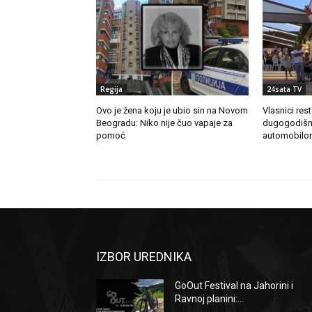
Regija
24sata TV
Ovo je žena koju je ubio sin na Novom
Vlasnici res
Beogradu: Niko nije čuo vapaje za
dugogodišn
pomoć
automobilo
IZBOR UREDNIKA
GoOut Festival na Jahorini i
Ravnoj planini:...