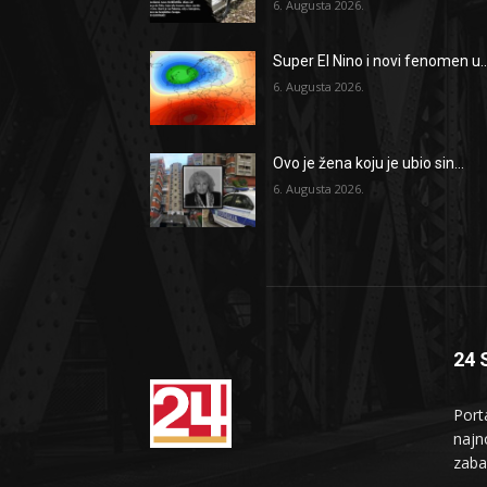
6. Augusta 2026.
Super El Nino i novi fenomen u..
6. Augusta 2026.
Ovo je žena koju je ubio sin...
6. Augusta 2026.
24 
Port
najno
zaba