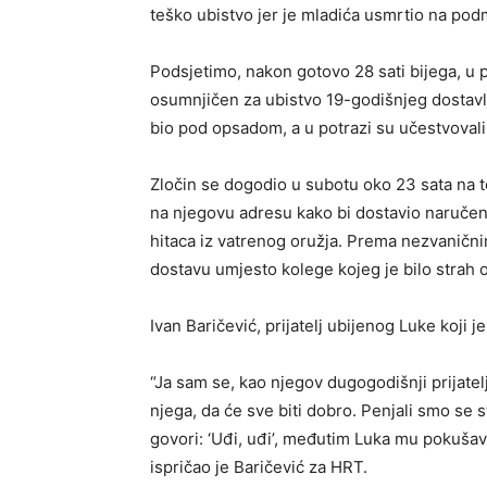
teško ubistvo jer je mladića usmrtio na po
Podsjetimo, nakon gotovo 28 sati bijega, u p
osumnjičen za ubistvo 19-godišnjeg dostavlj
bio pod opsadom, a u potrazi su učestvovali s
Zločin se dogodio u subotu oko 23 sata na 
na njegovu adresu kako bi dostavio naručenu
hitaca iz vatrenog oružja. Prema nezvanični
dostavu umjesto kolege kojeg je bilo strah o
Ivan Baričević, prijatelj ubijenog Luke koji j
“Ja sam se, kao njegov dugogodišnji prijate
njega, da će sve biti dobro. Penjali smo se s
govori: ‘Uđi, uđi’, međutim Luka mu pokušav
ispričao je Baričević za HRT.