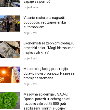
vapaje za pomoć
prije 4 sata
Vlasnici restorana nagradili
dugogodišnjeg zaposlenika
automobilom
prije 5 sati
Ekonomisti sa zebnjom gledaju u
američki dolar: “Mogli bismo imati
majku svih kriza”
prije 5 sati
Meteorolog kojeg prati regija
objavio novu prognozu: Nazire se
promjena vremena
prije 5 sati
Masovna epidemija u SAD-u:
Opasni parazit u iceberg salati
razbolio više od 25.000 ljudi,
zabilježeni i smrtni slučajevi