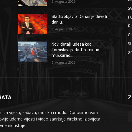
6. Augusta 2026.
Sv
F
.
Sladić objavio: Danas je deveti
dan u...
Re
6. Augusta 2026.
Cr
S
Novi detalji udesa kod
Tomislavgrada: Preminuo
2
muškarac...
6. Augusta 2026.
SATA
Z
al za vijesti, zabavu, muziku i modu. Donosimo vam
vije udarne vijesti i video sadržaje direktno iz svijeta
vne industrije.