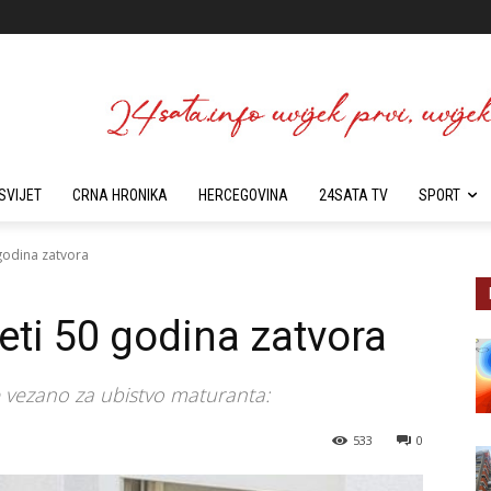
SVIJET
CRNA HRONIKA
HERCEGOVINA
24SATA TV
SPORT
 godina zatvora
jeti 50 godina zatvora
je vezano za ubistvo maturanta:
533
0