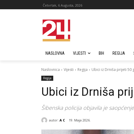
Četvrtak, 6 Augusta, 2026
NASLOVNA
VIJESTI
BIH
REGIJA
Naslovnica
Vijesti
Regija
Ubici iz Drniša prijeti 50
Regija
Ubici iz Drniša pri
Šibenska policija objavila je saopćen
autor:
A C
19. Maja 2026.