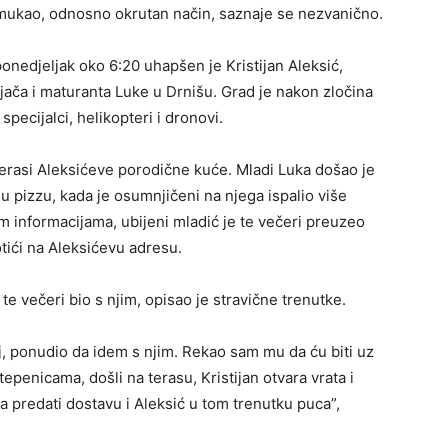
dmukao, odnosno okrutan način, saznaje se nezvanično.
onedjeljak oko 6:20 uhapšen je Kristijan Aleksić,
ača i maturanta Luke u Drnišu. Grad je nakon zločina
pecijalci, helikopteri i dronovi.
terasi Aleksićeve porodične kuće. Mladi Luka došao je
 pizzu, kada je osumnjičeni na njega ispalio više
m informacijama, ubijeni mladić je te večeri preuzeo
tići na Aleksićevu adresu.
e te večeri bio s njim, opisao je stravične trenutke.
lj, ponudio da idem s njim. Rekao sam mu da ću biti uz
tepenicama, došli na terasu, Kristijan otvara vrata i
a predati dostavu i Aleksić u tom trenutku puca”,