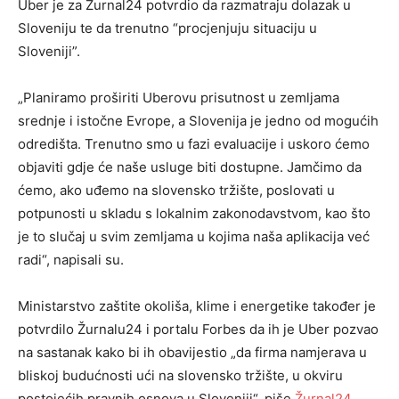
Uber je za Žurnal24 potvrdio da razmatraju dolazak u
Sloveniju te da trenutno “procjenjuju situaciju u
Sloveniji”.
„Planiramo proširiti Uberovu prisutnost u zemljama
srednje i istočne Evrope, a Slovenija je jedno od mogućih
odredišta. Trenutno smo u fazi evaluacije i uskoro ćemo
objaviti gdje će naše usluge biti dostupne. Jamčimo da
ćemo, ako uđemo na slovensko tržište, poslovati u
potpunosti u skladu s lokalnim zakonodavstvom, kao što
je to slučaj u svim zemljama u kojima naša aplikacija već
radi“, napisali su.
Ministarstvo zaštite okoliša, klime i energetike također je
potvrdilo Žurnalu24 i portalu Forbes da ih je Uber pozvao
na sastanak kako bi ih obavijestio „da firma namjerava u
bliskoj budućnosti ući na slovensko tržište, u okviru
postojećih pravnih osnova u Sloveniji“, piše
Žurnal24
.