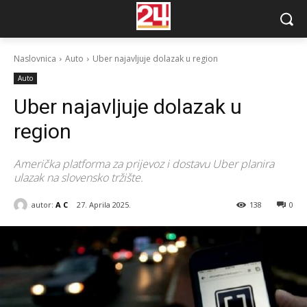
Naslovnica
Auto
Uber najavljuje dolazak u region
Auto
Uber najavljuje dolazak u
region
Američka platforma za prijevoz i dostavu Uber planira
ulazak na slovensko tržište.
autor:
A C
27. Aprila 2025.
138
0