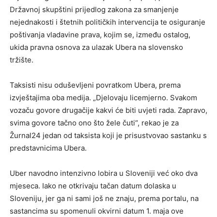
Državnoj skupštini prijedlog zakona za smanjenje
nejednakosti i štetnih političkih intervencija te osiguranje
poštivanja vladavine prava, kojim se, između ostalog,
ukida pravna osnova za ulazak Ubera na slovensko
tržište.
Taksisti nisu oduševljeni povratkom Ubera, prema
izvještajima oba medija. „Djelovaju licemjerno. Svakom
vozaču govore drugačije kakvi će biti uvjeti rada. Zapravo,
svima govore tačno ono što žele čuti“, rekao je za
Žurnal24 jedan od taksista koji je prisustvovao sastanku s
predstavnicima Ubera.
Uber navodno intenzivno lobira u Sloveniji već oko dva
mjeseca. Iako ne otkrivaju tačan datum dolaska u
Sloveniju, jer ga ni sami još ne znaju, prema portalu, na
sastancima su spomenuli okvirni datum 1. maja ove