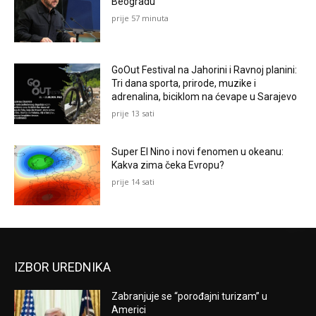
Beogradu
prije 57 minuta
GoOut Festival na Jahorini i Ravnoj planini:
Tri dana sporta, prirode, muzike i
adrenalina, biciklom na ćevape u Sarajevo
prije 13 sati
Super El Nino i novi fenomen u okeanu:
Kakva zima čeka Evropu?
prije 14 sati
IZBOR UREDNIKA
Zabranjuje se “porođajni turizam” u
Americi