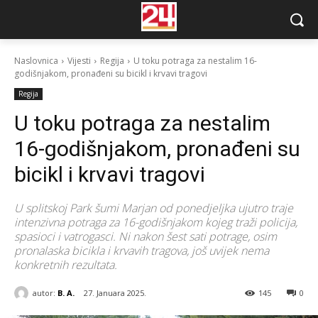
Naslovnica
Vijesti
Regija
U toku potraga za nestalim 16-
godišnjakom, pronađeni su bicikl i krvavi tragovi
Regija
U toku potraga za nestalim
16-godišnjakom, pronađeni su
bicikl i krvavi tragovi
U splitskoj Park šumi Marjan od ponedjeljka ujutro traje
intenzivna potraga za 16-godišnjakom kojeg traži policija,
spasioci i vatrogasci. Ni nakon šest sati potrage, osim
pronalaska bicikla i krvavih tragova, još uvijek nema
konkretnih rezultata.
autor:
B. A.
27. Januara 2025.
145
0