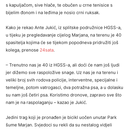
s kapuljačom, sive hlače, te obučen u crne tenisice s
bijelim đonom i na leđima je nosio crni ruksak.
Kako je rekao Ante Jukić, iz splitske podružnice HGSS-a,
u tijeku je pregledavanje cijelog Marjana, na terenu je 40
spasitelja kojima će se tijekom popodneva pridružiti još
kolega, prenose
24sata
.
– Trenutno nas je 40 iz HGSS-a, ali doći će nam još ljudi
jer dižemo sve raspoložive snage. Uz nas je na terenu i
veliki broj svih rodova policije, interventne, specijalne i
temeljne, potom vatrogasci, dva potražna psa, a u dolasku
su nam još četiri psa. Koristimo dronove, zapravo sve što
nam je na raspolaganju – kazao je Jukić.
Jedini trag koji je pronađen je bicikl uočen unutar Park
šume Marjan. Svjedoci su rekli da su nestalog vidjeli