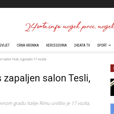
SVIJET
CRNA HRONIKA
HERCEGOVINA
24SATA TV
SPORT
n salon Tesli, izgorjelo 17 vozila
 zapaljen salon Tesli,
nom gradu Italije Rimu uništio je 17 vozila,