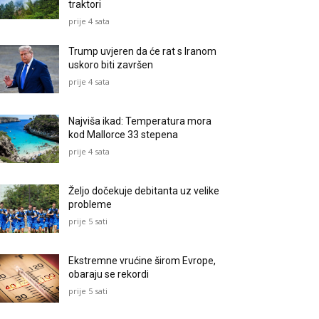
traktori
prije 4 sata
Trump uvjeren da će rat s Iranom
uskoro biti završen
prije 4 sata
Najviša ikad: Temperatura mora
kod Mallorce 33 stepena
prije 4 sata
Željo dočekuje debitanta uz velike
probleme
prije 5 sati
Ekstremne vrućine širom Evrope,
obaraju se rekordi
prije 5 sati