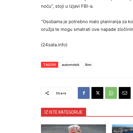
noću”, stoji u izjavi FBI-a.
“Osobama je potrebno malo planiranja za kor
oružja te mogu smatrati ove napade zločinim
(24sata.info)
TAGOVI
automobili
Rim
Share
IZ ISTE KATEGORIJE