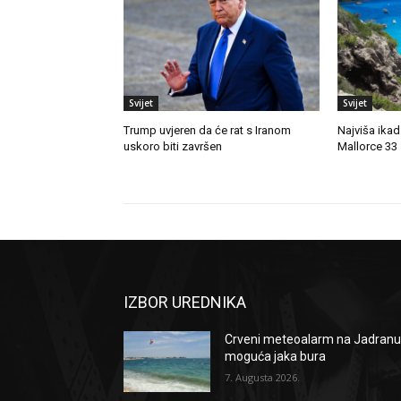
Svijet
Svijet
Trump uvjeren da će rat s Iranom
Najviša ika
uskoro biti završen
Mallorce 33
IZBOR UREDNIKA
Crveni meteoalarm na Jadranu
moguća jaka bura
7. Augusta 2026.