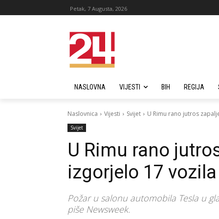
Petak, 7 Augusta, 2026
NASLOVNA
VIJESTI
BIH
REGIJA
Naslovnica
Vijesti
Svijet
U Rimu rano jutros zapalje
Svijet
U Rimu rano jutros
izgorjelo 17 vozila
Požar u salonu automobila Tesla u glav
piše Newsweek.