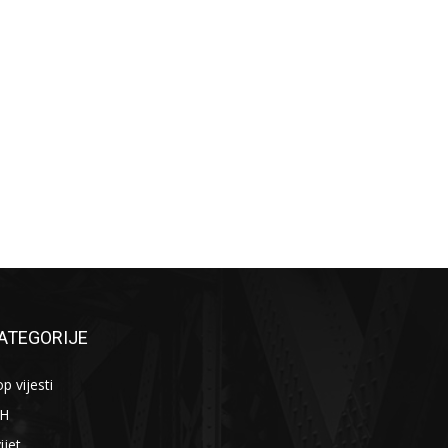
ATEGORIJE
p vijesti
iH
ijet