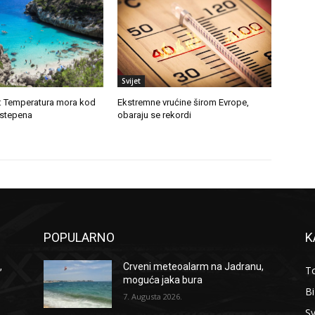
Svijet
d: Temperatura mora kod
Ekstremne vrućine širom Evrope,
 stepena
obaraju se rekordi
POPULARNO
K
,
Crveni meteoalarm na Jadranu,
To
moguća jaka bura
B
7. Augusta 2026.
Sv