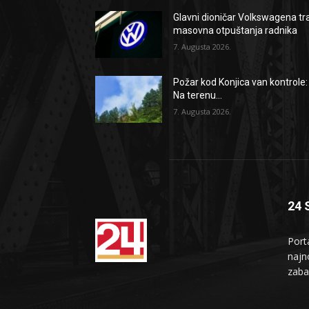
Glavni dioničar Volkswagena tr
masovna otpuštanja radnika
7. Augusta 2026.
Požar kod Konjica van kontrole:
Na terenu...
7. Augusta 2026.
24 
Port
najno
zaba