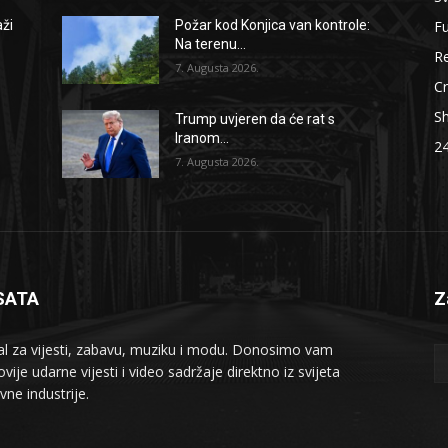
F
aži
Požar kod Konjica van kontrole:
Na terenu...
Re
7. Augusta 2026.
Cr
S
Trump uvjeren da će rat s
Iranom...
2
7. Augusta 2026.
SATA
Z
al za vijesti, zabavu, muziku i modu. Donosimo vam
vije udarne vijesti i video sadržaje direktno iz svijeta
vne industrije.