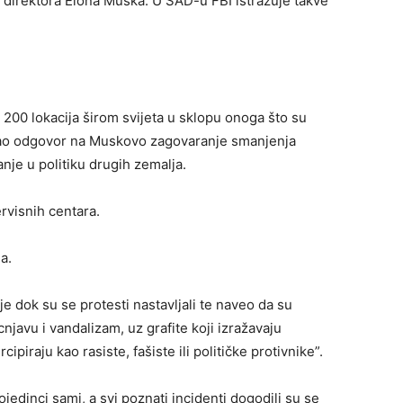
g direktora Elona Muska. U SAD-u FBI istražuje takve
 200 lokacija širom svijeta u sklopu onoga što su
, kao odgovor na Muskovo zagovaranje smanjenja
je u politiku drugih zemalja.
rvisnih centara.
a.
e dok su se protesti nastavljali te naveo da su
njavu i vandalizam, uz grafite koji izražavaju
ipiraju kao rasiste, fašiste ili političke protivnike”.
jedinci sami, a svi poznati incidenti dogodili su se