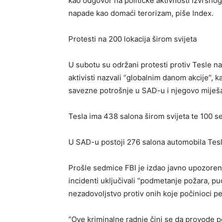
kao odgovor na političke aktivnosti izvršno
napade kao domaći terorizam, piše Index.
Protesti na 200 lokacija širom svijeta
U subotu su održani protesti protiv Tesle na
aktivisti nazvali “globalnim danom akcije”
savezne potrošnje u SAD-u i njegovo miješan
Tesla ima 438 salona širom svijeta te 100 se
U SAD-u postoji 276 salona automobila Tesl
Prošle sedmice FBI je izdao javno upozorenj
incidenti uključivali “podmetanje požara, puc
nezadovoljstvo protiv onih koje počinioci perc
“Ove kriminalne radnje čini se da provode po