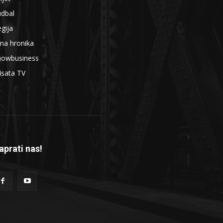
udbal
gija
na hronika
howbusiness
4sata TV
aprati nas!