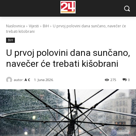
Naslovnica
Vijesti
BiH
U prvoj polovini dana sunčano, navečer će
trebati kišobrani
BiH
U prvoj polovini dana sunčano,
navečer će trebati kišobrani
autor:
A C
1. Juna 2026.
275
0