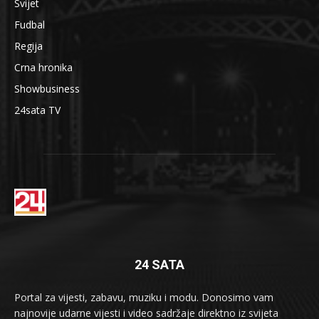
Svijet
Fudbal
Regija
Crna hronika
Showbusiness
24sata TV
24 SATA
Portal za vijesti, zabavu, muziku i modu. Donosimo vam
najnovije udarne vijesti i video sadržaje direktno iz svijeta