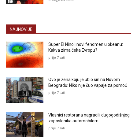
BiH
NAJNOVIJE
Super El Nino i novi fenomen u okeanu:
Kakva zima čeka Evropu?
prije 7 sati
Ovo je žena koju je ubio sin na Novom
Beogradu: Niko nije čuo vapaje za pomoć
prije 7 sati
Vlasnici restorana nagradili dugogodišnjeg
zaposlenika automobilom
prije 7 sati