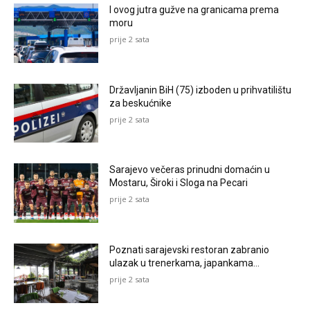
I ovog jutra gužve na granicama prema
moru
prije 2 sata
Državljanin BiH (75) izboden u prihvatilištu
za beskućnike
prije 2 sata
Sarajevo večeras prinudni domaćin u
Mostaru, Široki i Sloga na Pecari
prije 2 sata
Poznati sarajevski restoran zabranio
ulazak u trenerkama, japankama…
prije 2 sata