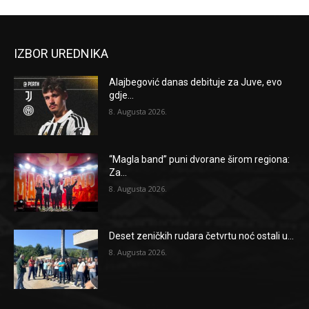
IZBOR UREDNIKA
Alajbegović danas debituje za Juve, evo
gdje...
8. Augusta 2026.
“Magla band” puni dvorane širom regiona:
Za...
8. Augusta 2026.
Deset zeničkih rudara četvrtu noć ostali u...
8. Augusta 2026.