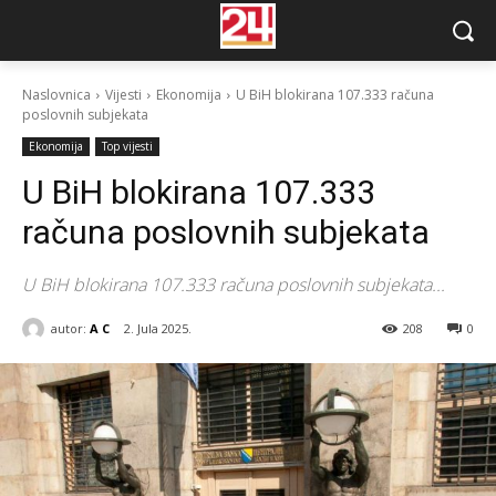
Naslovnica
Vijesti
Ekonomija
U BiH blokirana 107.333 računa
poslovnih subjekata
Ekonomija
Top vijesti
U BiH blokirana 107.333
računa poslovnih subjekata
U BiH blokirana 107.333 računa poslovnih subjekata...
autor:
A C
2. Jula 2025.
208
0