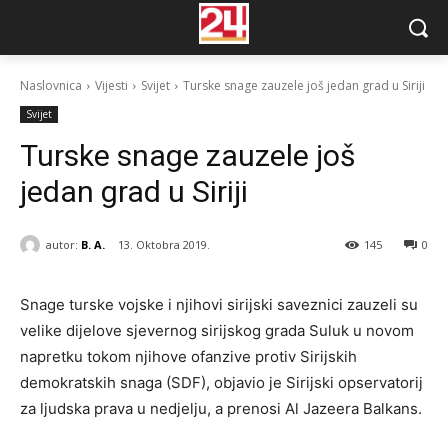
Naslovnica
Vijesti
Svijet
Turske snage zauzele još jedan grad u Siriji
Svijet
Turske snage zauzele još
jedan grad u Siriji
autor:
B. A.
13. Oktobra 2019.
145
0
Snage turske vojske i njihovi sirijski saveznici zauzeli su
velike dijelove sjevernog sirijskog grada Suluk u novom
napretku tokom njihove ofanzive protiv Sirijskih
demokratskih snaga (SDF), objavio je Sirijski opservatorij
za ljudska prava u nedjelju, a prenosi Al Jazeera Balkans.