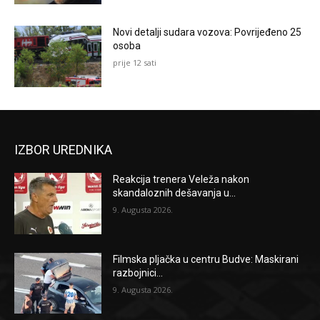
Novi detalji sudara vozova: Povrijeđeno 25
osoba
prije 12 sati
IZBOR UREDNIKA
Reakcija trenera Veleža nakon
skandaloznih dešavanja u...
9. Augusta 2026.
Filmska pljačka u centru Budve: Maskirani
razbojnici...
9. Augusta 2026.