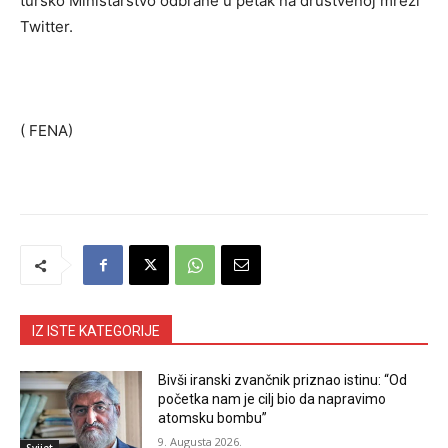
tursko Ministarstvo odbrane u petak na društvenoj mreži
Twitter.
( FENA)
IZ ISTE KATEGORIJE
Bivši iranski zvančnik priznao istinu: “Od
početka nam je cilj bio da napravimo
atomsku bombu”
9. Augusta 2026.
Svijet