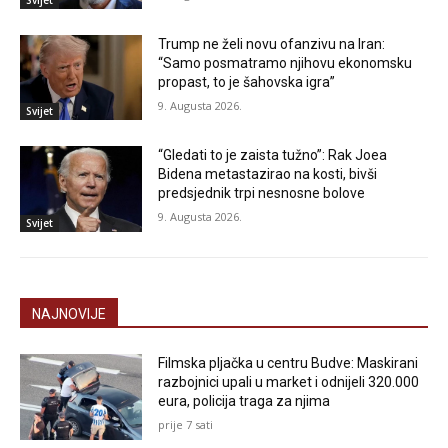
Trump ne želi novu ofanzivu na Iran:
“Samo posmatramo njihovu ekonomsku
propast, to je šahovska igra”
9. Augusta 2026.
Svijet
“Gledati to je zaista tužno”: Rak Joea
Bidena metastazirao na kosti, bivši
predsjednik trpi nesnosne bolove
9. Augusta 2026.
Svijet
NAJNOVIJE
Filmska pljačka u centru Budve: Maskirani
razbojnici upali u market i odnijeli 320.000
eura, policija traga za njima
prije 7 sati