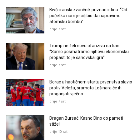
Bivši iranski zvančnik priznao istinu: “Od
početka nam je cilj bio da napravimo
atomsku bombu”
prije 7 sati
Trump ne želi novu ofanzivu na Iran:
“Samo posmatramo njihovu ekonomsku
propast, to je šahovska igra”
prije 7 sati
Borac u haotičnom startu prvenstva slavio
protiv Veleža, sramota Lešinara će ih
proganjati vječno
prije 7 sati
Dragan Bursać: Kasno Dino do pameti
stiže!
prije 10 sati