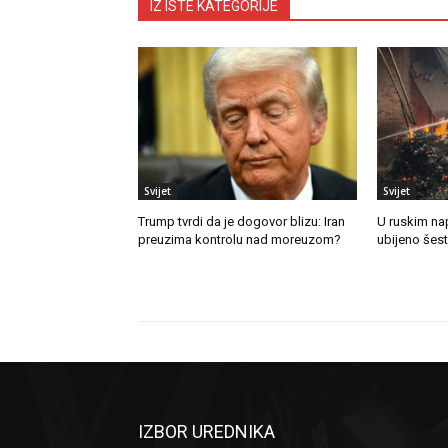
IZ ISTE KATEGORIJE
Svijet
Svijet
Trump tvrdi da je dogovor blizu: Iran
U ruskim na
preuzima kontrolu nad moreuzom?
ubijeno šes
IZBOR UREDNIKA