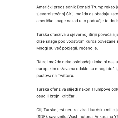
Američki predsjednik Donald Trump rekao j
sjeveroistočnoj Siriji možda oslobađaju zat
američke snage nazad u to područje te dodao
Turska ofanziva u sjevernoj Siriji povećala je 
drže snage pod vodstvom Kurda povezane s 
Mnogi su već pobjegli, rečeno je.
“Kurdi možda neke oslobađaju kako bi nas ukl
europskim državama odakle su mnogi došli, a
postova na Twitteru.
Turska ofenziva slijedi nakon Trumpove odlu
osudili brojni kritičari.
Cilj Turske jest neutralizirati kurdsku mili
(SDF), saveznika Washingtona. Ankara na YP