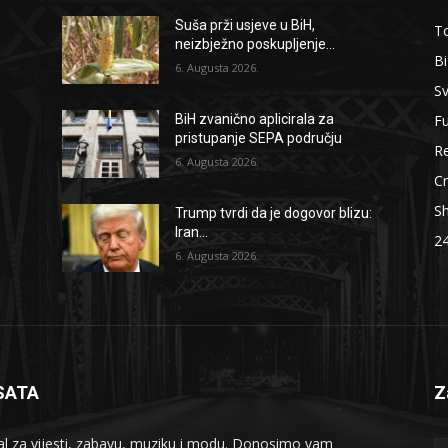
Suša prži usjeve u BiH,
To
neizbježno poskupljenje...
B
6. Augusta 2026.
Sv
F
BiH zvanično aplicirala za
pristupanje SEPA području
Re
6. Augusta 2026.
Cr
S
Trump tvrdi da je dogovor blizu:
Iran...
2
6. Augusta 2026.
SATA
Z
al za vijesti, zabavu, muziku i modu. Donosimo vam