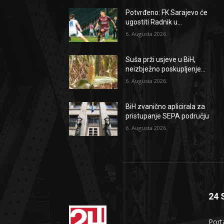
Potvrđeno: FK Sarajevo će
ugostiti Radnik u...
6. Augusta 2026.
Suša prži usjeve u BiH,
neizbježno poskupljenje...
6. Augusta 2026.
BiH zvanično aplicirala za
pristupanje SEPA području
6. Augusta 2026.
24 
Port