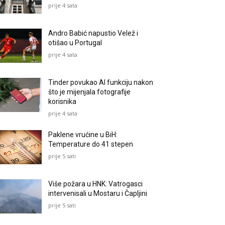
prije 4 sata
Andro Babić napustio Velež i
otišao u Portugal
prije 4 sata
Tinder povukao AI funkciju nakon
što je mijenjala fotografije
korisnika
prije 4 sata
Paklene vrućine u BiH:
Temperature do 41 stepen
prije 5 sati
Više požara u HNK: Vatrogasci
intervenisali u Mostaru i Čapljini
prije 5 sati