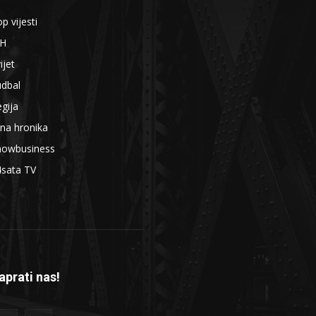
p vijesti
iH
ijet
udbal
gija
na hronika
howbusiness
4sata TV
aprati nas!