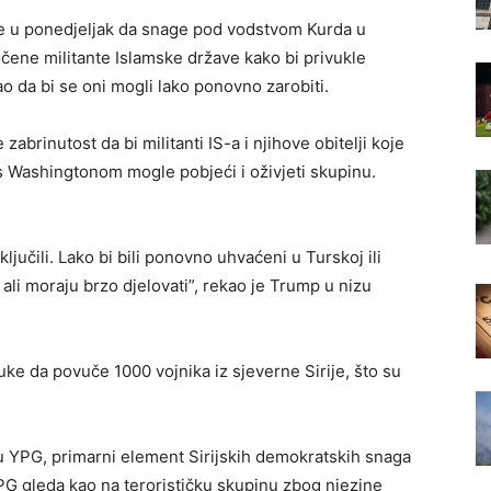
e u ponedjeljak da snage pod vodstvom Kurda u
očene militante Islamske države kako bi privukle
 da bi se oni mogli lako ponovno zarobiti.
zabrinutost da bi militanti IS-a i njihove obitelji koje
Washingtonom mogle pobjeći i oživjeti skupinu.
jučili. Lako bi bili ponovno uhvaćeni u Turskoj ili
li moraju brzo djelovati”, rekao je Trump u nizu
ke da povuče 1000 vojnika iz sjeverne Sirije, što su
ciju YPG, primarni element Sirijskih demokratskih snaga
G gleda kao na terorističku skupinu zbog njezine