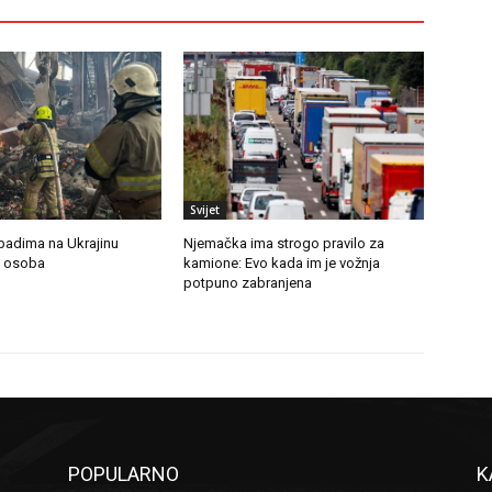
Svijet
padima na Ukrajinu
Njemačka ima strogo pravilo za
t osoba
kamione: Evo kada im je vožnja
potpuno zabranjena
POPULARNO
K