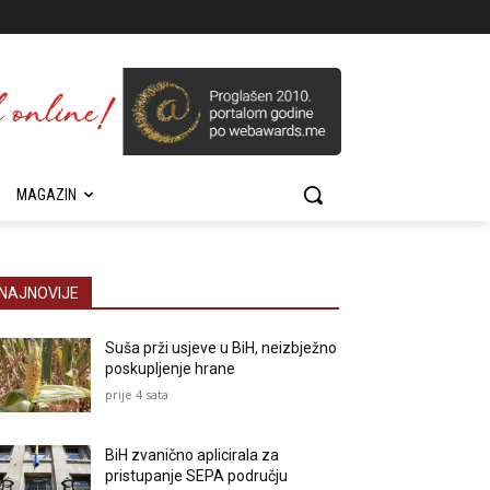
MAGAZIN
NAJNOVIJE
Suša prži usjeve u BiH, neizbježno
poskupljenje hrane
prije 4 sata
BiH zvanično aplicirala za
pristupanje SEPA području