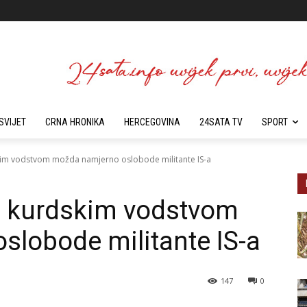
SVIJET
CRNA HRONIKA
HERCEGOVINA
24SATA TV
SPORT
im vodstvom možda namjerno oslobode militante IS-a
 kurdskim vodstvom
lobode militante IS-a
147
0