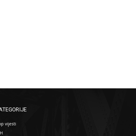
ATEGORIJE
p vijesti
iH