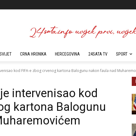
SVIJET
CRNA HRONIKA
HERCEGOVINA
24SATA TV
SPORT
rvenisao kod FIFA-e zbog crvenog kartona Balogunu nakon faula nad Muharem
je intervenisao kod
nog kartona Balogunu
 Muharemovićem