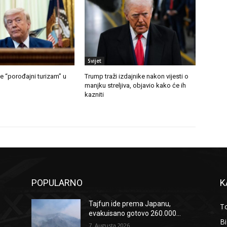
Svijet
e “porođajni turizam” u
Trump traži izdajnike nakon vijesti o
manjku streljiva, objavio kako će ih
kazniti
POPULARNO
K
Tajfun ide prema Japanu,
To
evakuisano gotovo 260.000...
B
7. Augusta 2026.