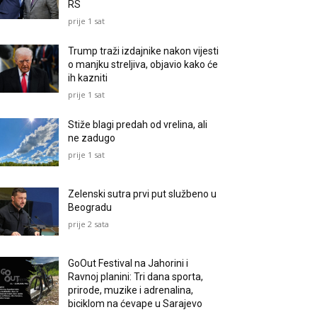
RS
prije 1 sat
Trump traži izdajnike nakon vijesti
o manjku streljiva, objavio kako će
ih kazniti
prije 1 sat
Stiže blagi predah od vrelina, ali
ne zadugo
prije 1 sat
Zelenski sutra prvi put službeno u
Beogradu
prije 2 sata
GoOut Festival na Jahorini i
Ravnoj planini: Tri dana sporta,
prirode, muzike i adrenalina,
biciklom na ćevape u Sarajevo