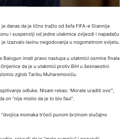
e danas da je lično tražio od šefa FIFA-e Giannija
tonu i suspenziji od jedne utakmice zvijezdi i napadaču
 je izazvalo lavinu negodovanja u nogometnom svijetu.
će Balogun imati pravo nastupa u utakmici osmine finala
 činjenice da je u utakmici protiv BiH u šesnaestini
 slomio zglob Tariku Muharemoviću.
spitivanje odluke. Nisam rekao: ‘Morate uraditi ovo'”,
 on “nije mislio da je to bio faul”.
 se “dvojica momaka trčeći punom brzinom slučajno
sudije, rekavši da je “malo sumnjiv” i pozvavši