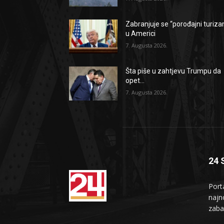
Zabranjuje se “porođajni turiz
u Americi
7. Augusta 2026.
Šta piše u zahtjevu Trumpu da
opet...
7. Augusta 2026.
24 
Port
najno
zaba