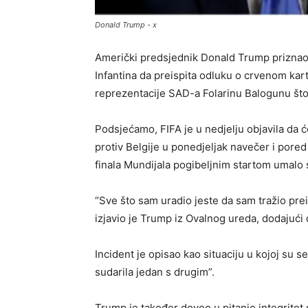
Donald Trump - x
Američki predsjednik Donald Trump priznao j
Infantina da preispita odluku o crvenom kar
reprezentacije SAD-a Folarinu Balogunu što
Podsjećamo, FIFA je u nedjelju objavila da 
protiv Belgije u ponedjeljak navečer i pored
finala Mundijala pogibeljnim startom umalo
“Sve što sam uradio jeste da sam tražio prei
izjavio je Trump iz Ovalnog ureda, dodajući da
Incident je opisao kao situaciju u kojoj su
sudarila jedan s drugim”.
Trump je također doveo u pitanje integritet 