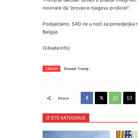
novinare da “provjere njegovu prošlost”.
Podsjećamo, SAD će u noći sa ponedjeljka na
Belgije.
(24sata.info)
TAGOVI
Donald Trump
Share
IZ ISTE KATEGORIJE