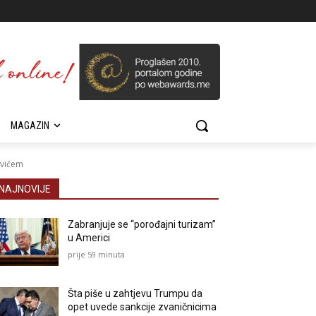
MAGAZIN
ovićem
NAJNOVIJE
Zabranjuje se “porođajni turizam”
u Americi
prije 59 minuta
Šta piše u zahtjevu Trumpu da
opet uvede sankcije zvaničnicima