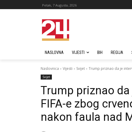
Petak, 7 Augusta, 2026
NASLOVNA
VIJESTI
BIH
REGIJA
Naslovnica
Vijesti
Svijet
Trump priznao da je inte
Svijet
Trump priznao da 
FIFA-e zbog crve
nakon faula nad