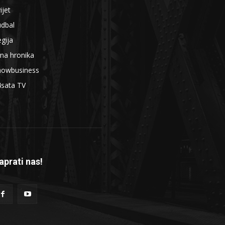
ijet
udbal
gija
na hronika
howbusiness
4sata TV
aprati nas!