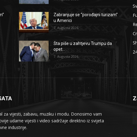
Sv
F
am”
Zabranjuje se “porođajni turizam”
u Americi
Re
7. Augusta 2026.
Cr
S
Šta piše u zahtjevu Trumpu da
opet...
2
7. Augusta 2026.
SATA
Z
al za vijesti, zabavu, muziku i modu. Donosimo vam
vije udarne vijesti i video sadržaje direktno iz svijeta
vne industrije.