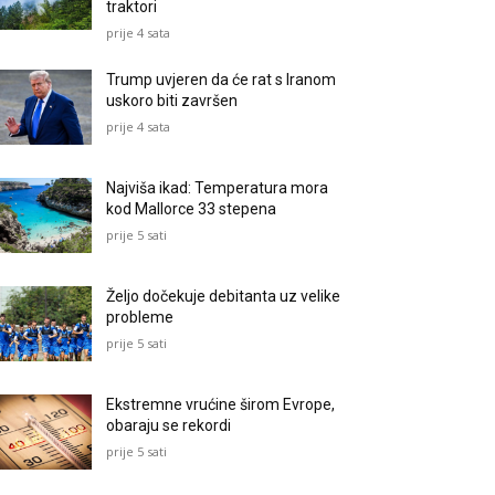
traktori
prije 4 sata
Trump uvjeren da će rat s Iranom
uskoro biti završen
prije 4 sata
Najviša ikad: Temperatura mora
kod Mallorce 33 stepena
prije 5 sati
Željo dočekuje debitanta uz velike
probleme
prije 5 sati
Ekstremne vrućine širom Evrope,
obaraju se rekordi
prije 5 sati