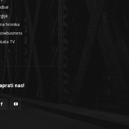
udbal
gija
na hronika
howbusiness
4sata TV
aprati nas!