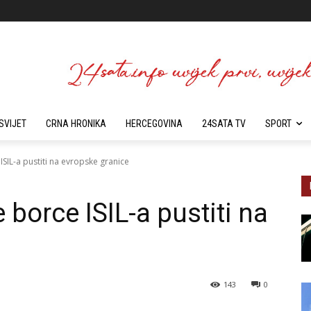
SVIJET
CRNA HRONIKA
HERCEGOVINA
24SATA TV
SPORT
ISIL-a pustiti na evropske granice
 borce ISIL-a pustiti na
143
0