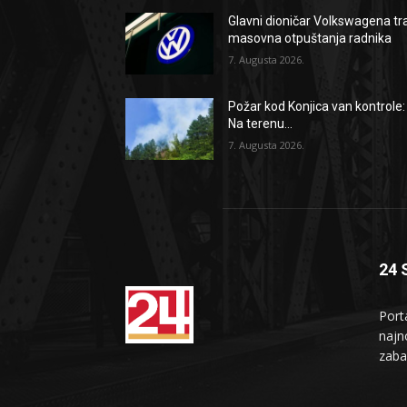
Glavni dioničar Volkswagena tr
masovna otpuštanja radnika
7. Augusta 2026.
Požar kod Konjica van kontrole:
Na terenu...
7. Augusta 2026.
24 
Port
najno
zaba