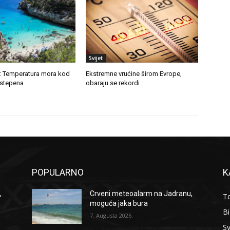
Svijet
d: Temperatura mora kod
Ekstremne vrućine širom Evrope,
 stepena
obaraju se rekordi
POPULARNO
K
,
Crveni meteoalarm na Jadranu,
To
moguća jaka bura
B
7. Augusta 2026.
Sv