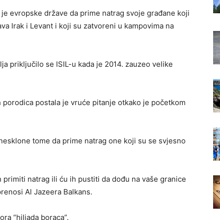
je evropske države da prime natrag svoje građane koji
ava Irak i Levant i koji su zatvoreni u kampovima na
a priključilo se ISIL-u kada je 2014. zauzeo velike
 porodica postala je vruće pitanje otkako je početkom
 nesklone tome da prime natrag one koji su se svjesno
 primiti natrag ili ću ih pustiti da dođu na vaše granice
prenosi Al Jazeera Balkans.
ra “hiljada boraca”.