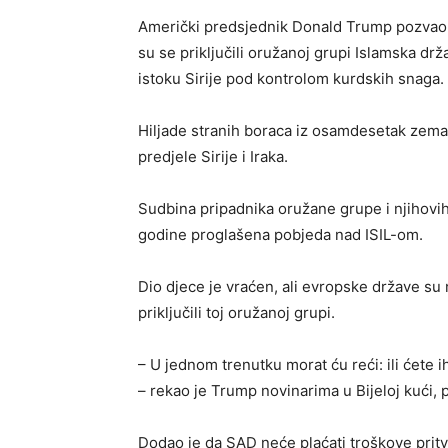
Američki predsjednik Donald Trump pozvao 
su se priključili oružanoj grupi Islamska drž
istoku Sirije pod kontrolom kurdskih snaga.
Hiljade stranih boraca iz osamdesetak zemalj
predjele Sirije i Iraka.
Sudbina pripadnika oružane grupe i njihovih
godine proglašena pobjeda nad ISIL-om.
Dio djece je vraćen, ali evropske države su
priključili toj oružanoj grupi.
– U jednom trenutku morat ću reći: ili ćete ih
– rekao je Trump novinarima u Bijeloj kući, 
Dodao je da SAD neće plaćati troškove pritvo