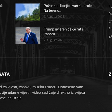
F
aži
Požar kod Konjica van kontrole:
Na terenu...
Re
7. Augusta 2026.
Cr
S
Trump uvjeren da će rat s
Iranom...
2
7. Augusta 2026.
SATA
Z
al za vijesti, zabavu, muziku i modu. Donosimo vam
vije udarne vijesti i video sadržaje direktno iz svijeta
vne industrije.