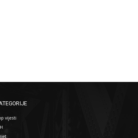
ATEGORIJE
p vijesti
iH
ijet