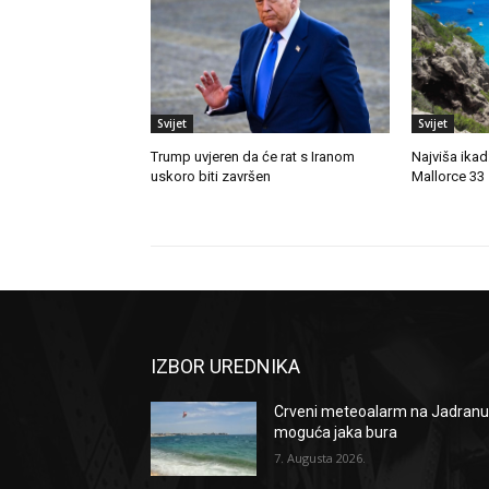
Svijet
Svijet
Trump uvjeren da će rat s Iranom
Najviša ika
uskoro biti završen
Mallorce 33
IZBOR UREDNIKA
Crveni meteoalarm na Jadranu
moguća jaka bura
7. Augusta 2026.