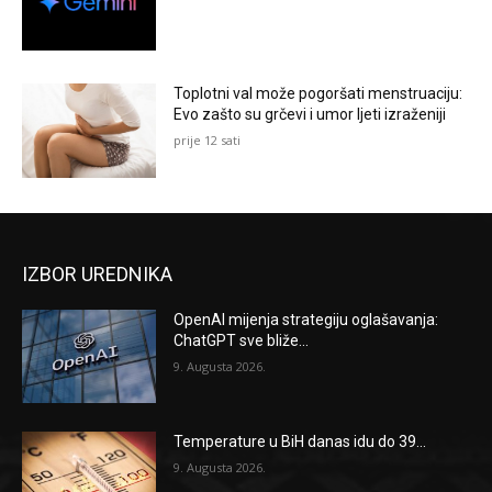
Toplotni val može pogoršati menstruaciju:
Evo zašto su grčevi i umor ljeti izraženiji
prije 12 sati
IZBOR UREDNIKA
OpenAI mijenja strategiju oglašavanja:
ChatGPT sve bliže...
9. Augusta 2026.
Temperature u BiH danas idu do 39...
9. Augusta 2026.