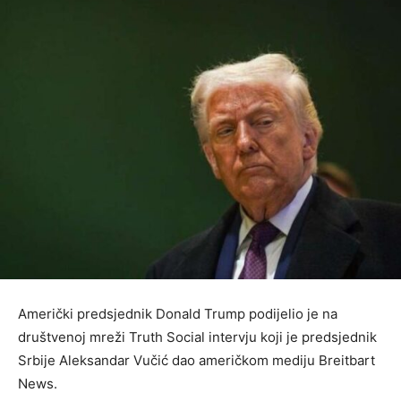
Američki predsjednik Donald Trump podijelio je na
društvenoj mreži Truth Social intervju koji je predsjednik
Srbije Aleksandar Vučić dao američkom mediju Breitbart
News.