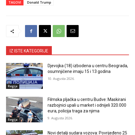
TAGOVI
Donald Trump
IZ ISTE KATEGORIJE
Djevojka (18) izbodena u centru Beograda,
osumnjičene imaju 15 i 13 godina
10. Augusta 2026.
Regija
Filmska pljačka u centru Budve: Maskirani
razbojnici upali u market i odnijeli 320.000
eura, policija traga za njima
9. Augusta 2026.
Regija
Novi detalji sudara vozova: Povrijeđeno 25