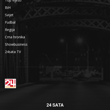
Top vijesti
BiH
Svijet
Fudbal
Regija
Crna hronika
Showbusiness
24sata TV
24 SATA