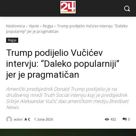
Naslovnica
Vijesti
Regija
Trump podijelio Vučićev intervju: "Daleko
popularniji" jer je pragmatičan
Regija
Trump podijelio Vučićev
intervju: “Daleko popularniji”
jer je pragmatičan
Američki predsjednik Donald Trump podijelio je na
društvenoj mreži Truth Social intervju koji je predsjednik
Srbije Aleksandar Vučić dao američkom mediju Breitbart
News.
autor:
A C
1. Juna 2026.
432
0