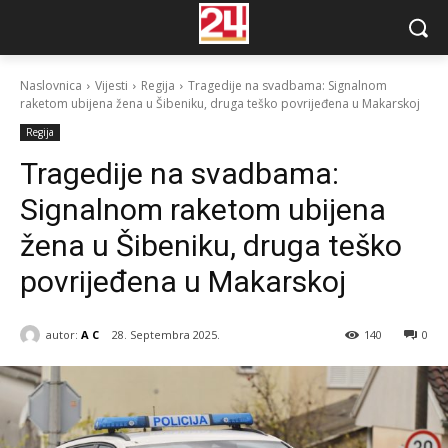
Naslovnica
Vijesti
Regija
Tragedije na svadbama: Signalnom
raketom ubijena žena u Šibeniku, druga teško povrijeđena u Makarskoj
Regija
Tragedije na svadbama:
Signalnom raketom ubijena
žena u Šibeniku, druga teško
povrijeđena u Makarskoj
autor:
A C
28. Septembra 2025.
140
0