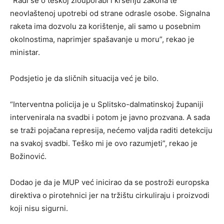
“Radi se o teškoj zlouporabi i kršenju zakona te
neovlaštenoj upotrebi od strane odrasle osobe. Signalna
raketa ima dozvolu za korištenje, ali samo u posebnim
okolnostima, naprimjer spašavanje u moru”, rekao je
ministar.
Podsjetio je da sličnih situacija već je bilo.
“Interventna policija je u Splitsko-dalmatinskoj županiji
intervenirala na svadbi i potom je javno prozvana. A sada
se traži pojačana represija, nećemo valjda raditi detekciju
na svakoj svadbi. Teško mi je ovo razumjeti”, rekao je
Božinović.
Dodao je da je MUP već inicirao da se postroži europska
direktiva o pirotehnici jer na tržištu cirkuliraju i proizvodi
koji nisu sigurni.