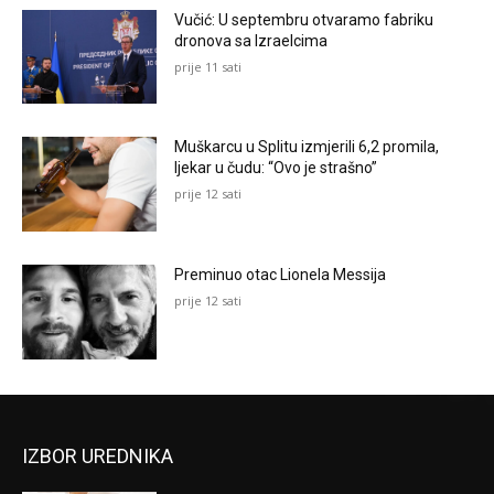
Vučić: U septembru otvaramo fabriku
dronova sa Izraelcima
prije 11 sati
Muškarcu u Splitu izmjerili 6,2 promila,
ljekar u čudu: “Ovo je strašno”
prije 12 sati
Preminuo otac Lionela Messija
prije 12 sati
IZBOR UREDNIKA