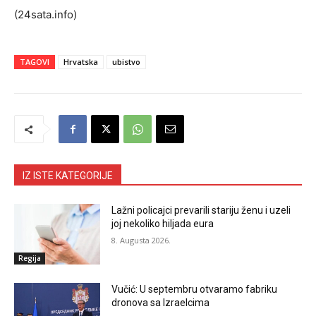
(24sata.info)
TAGOVI
Hrvatska
ubistvo
IZ ISTE KATEGORIJE
Lažni policajci prevarili stariju ženu i uzeli
joj nekoliko hiljada eura
8. Augusta 2026.
Regija
Vučić: U septembru otvaramo fabriku
dronova sa Izraelcima