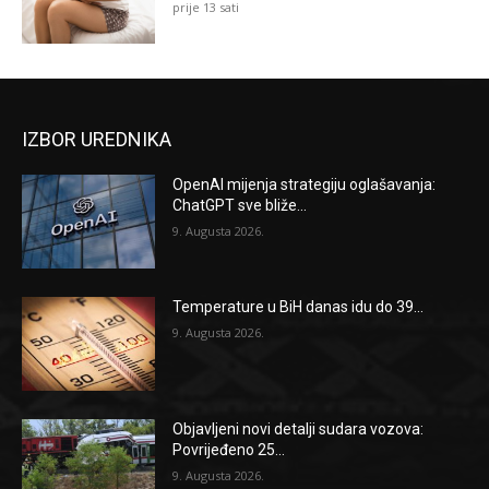
prije 13 sati
IZBOR UREDNIKA
OpenAI mijenja strategiju oglašavanja:
ChatGPT sve bliže...
9. Augusta 2026.
Temperature u BiH danas idu do 39...
9. Augusta 2026.
Objavljeni novi detalji sudara vozova:
Povrijeđeno 25...
9. Augusta 2026.