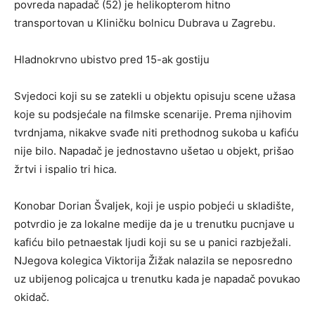
povreda napadač (52) je helikopterom hitno
transportovan u Kliničku bolnicu Dubrava u Zagrebu.
Hladnokrvno ubistvo pred 15-ak gostiju
Svjedoci koji su se zatekli u objektu opisuju scene užasa
koje su podsjećale na filmske scenarije. Prema njihovim
tvrdnjama, nikakve svađe niti prethodnog sukoba u kafiću
nije bilo. Napadač je jednostavno ušetao u objekt, prišao
žrtvi i ispalio tri hica.
Konobar Dorian Švaljek, koji je uspio pobjeći u skladište,
potvrdio je za lokalne medije da je u trenutku pucnjave u
kafiću bilo petnaestak ljudi koji su se u panici razbježali.
NJegova kolegica Viktorija Žižak nalazila se neposredno
uz ubijenog policajca u trenutku kada je napadač povukao
okidač.