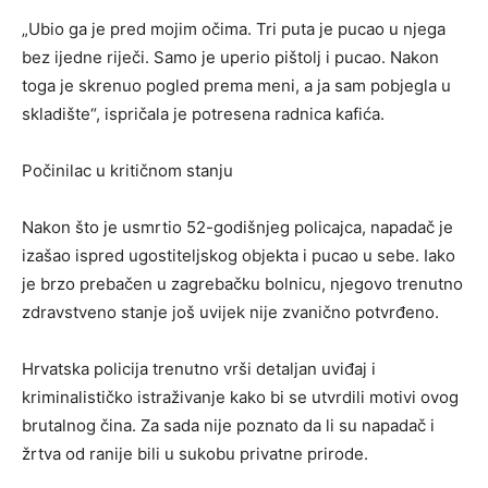
„Ubio ga je pred mojim očima. Tri puta je pucao u njega
bez ijedne riječi. Samo je uperio pištolj i pucao. Nakon
toga je skrenuo pogled prema meni, a ja sam pobjegla u
skladište“, ispričala je potresena radnica kafića.
Počinilac u kritičnom stanju
Nakon što je usmrtio 52-godišnjeg policajca, napadač je
izašao ispred ugostiteljskog objekta i pucao u sebe. Iako
je brzo prebačen u zagrebačku bolnicu, njegovo trenutno
zdravstveno stanje još uvijek nije zvanično potvrđeno.
Hrvatska policija trenutno vrši detaljan uviđaj i
kriminalističko istraživanje kako bi se utvrdili motivi ovog
brutalnog čina. Za sada nije poznato da li su napadač i
žrtva od ranije bili u sukobu privatne prirode.