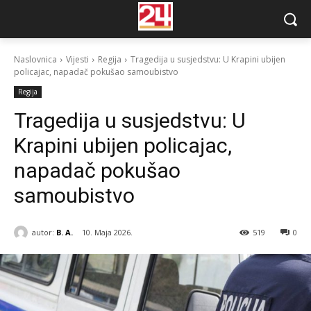
Naslovnica
Vijesti
Regija
Tragedija u susjedstvu: U Krapini ubijen
policajac, napadač pokušao samoubistvo
Regija
Tragedija u susjedstvu: U
Krapini ubijen policajac,
napadač pokušao
samoubistvo
autor:
B. A.
10. Maja 2026.
519
0