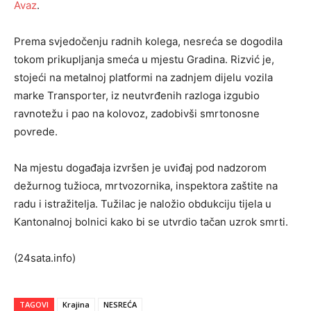
Avaz
.
Prema svjedočenju radnih kolega, nesreća se dogodila
tokom prikupljanja smeća u mjestu Gradina. Rizvić je,
stojeći na metalnoj platformi na zadnjem dijelu vozila
marke Transporter, iz neutvrđenih razloga izgubio
ravnotežu i pao na kolovoz, zadobivši smrtonosne
povrede.
Na mjestu događaja izvršen je uviđaj pod nadzorom
dežurnog tužioca, mrtvozornika, inspektora zaštite na
radu i istražitelja. Tužilac je naložio obdukciju tijela u
Kantonalnoj bolnici kako bi se utvrdio tačan uzrok smrti.
(24sata.info)
TAGOVI
Krajina
NESREĆA