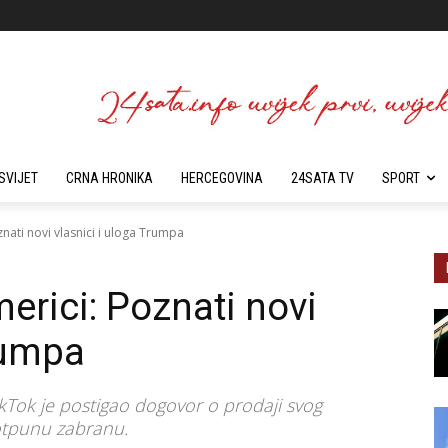
SVIJET
CRNA HRONIKA
HERCEGOVINA
24SATA TV
SPORT
znati novi vlasnici i uloga Trumpa
erici: Poznati novi
rumpa
kTok je postigao dogovor o prodaji svog
otpunu zabranu.