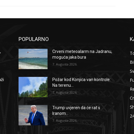
POPULARNO
K
,
Crveni meteoalarm na Jadranu,
To
moguća jaka bura
B
7. Augusta 2026.
Sv
F
aži
Požar kod Konjica van kontrole:
Na terenu...
Re
7. Augusta 2026.
Cr
S
Trump uvjeren da će rat s
Iranom...
2
7. Augusta 2026.