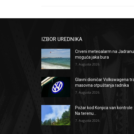
IZBOR UREDNIKA
Crveni meteoalarm na Jadranu
moguća jaka bura
7. Augusta 2026.
Glavni dioničar Volkswagena tr
masovna otpuštanja radnika
7. Augusta 2026.
Požar kod Konjica van kontrole:
Na terenu...
7. Augusta 2026.