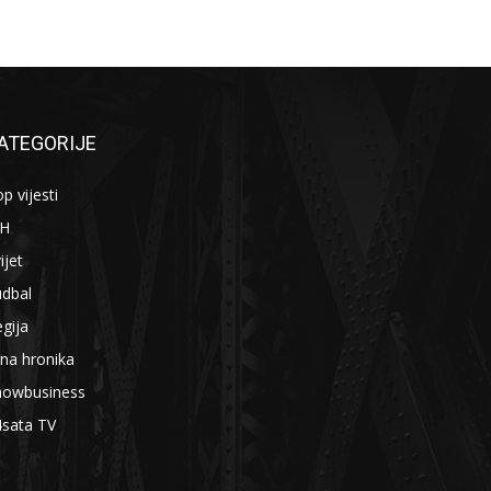
ATEGORIJE
p vijesti
iH
ijet
udbal
gija
na hronika
howbusiness
4sata TV