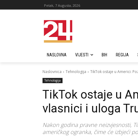
Petak, 7 Augusta, 2026
NASLOVNA
VIJESTI
BIH
REGIJA
Naslovnica
Tehnologija
TikTok ostaje u Americi: Po
Tehnologija
TikTok ostaje u Am
vlasnici i uloga T
Nakon godina pravne neizvjesnosti, Ti
američkog ogranka, čime će izbjeći p