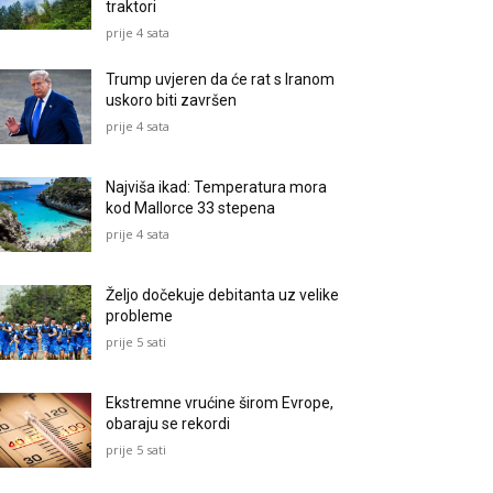
traktori
prije 4 sata
Trump uvjeren da će rat s Iranom
uskoro biti završen
prije 4 sata
Najviša ikad: Temperatura mora
kod Mallorce 33 stepena
prije 4 sata
Željo dočekuje debitanta uz velike
probleme
prije 5 sati
Ekstremne vrućine širom Evrope,
obaraju se rekordi
prije 5 sati