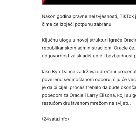
Nakon godina pravne neizvjesnosti, TikTok 
čime će izbjeći potpunu zabranu.
Ključnu ulogu u novoj strukturi igraće Orac
republikanskom administracijom. Oracle će, 
odgovornost za skladištenje i bezbjednost 
Iako ByteDance zadržava određeni procenat 
povereno sedmočlanom odboru, čiju će većin
je da bi cijeli proces trebalo da bude okonč
pobedom za Oracle i Larry Elisona, koji su
rastućom društvenom mrežom na svijetu.
(24sata.info)