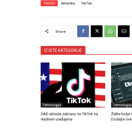
TAGOVI
Amerika
TikTok
Share
IZ ISTE KATEGORIJE
Tehnologija
Tehnologija
SAD ukinule zabranu za TikTok na
Želite bolj
vladinim uređajima
Dodajte ove č