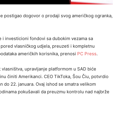
je postigao dogovor o prodaji svog američkog ogranka,
le i investicioni fondovi sa dubokim vezama sa
pored vlasničkog udjela, preuzeti i kompletnu
podataka američkih korisnika, prenosi
PC Press
.
vlasništva, upravljanje platformom u SAD biće
u činiti Amerikanci. CEO TikToka, Šou Čiu, potvrdio
an do 22. januara. Ovaj ishod se smatra velikom
 godinama pokušavali da preuzmu kontrolu nad najbrže