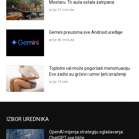
Mostaru: Tri auta ostala zatrpana
prije 31 minuta
Gemini preuzima sve Android uređaje
prije 40 minuta
Toplotni val može pogoršati menstruaciju:
Evo zašto su grčevi i umor ljeti izraženiji
prije 13 sati
IZBOR UREDNIKA
OpenAI mijenja strategiju oglašavanja:
ChatGPT sve bliže...