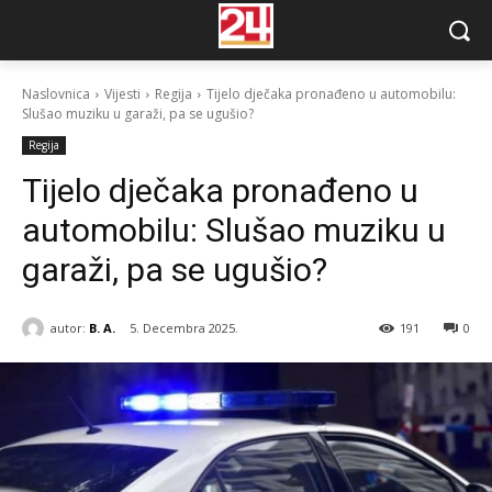
Naslovnica
Vijesti
Regija
Tijelo dječaka pronađeno u automobilu:
Slušao muziku u garaži, pa se ugušio?
Regija
Tijelo dječaka pronađeno u
automobilu: Slušao muziku u
garaži, pa se ugušio?
autor:
B. A.
5. Decembra 2025.
191
0