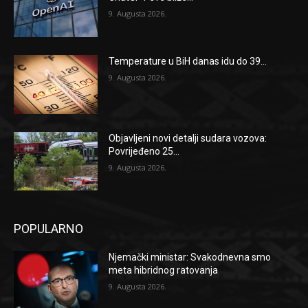
9. Augusta 2026.
Temperature u BiH danas idu do 39...
9. Augusta 2026.
Objavljeni novi detalji sudara vozova:
Povrijeđeno 25...
9. Augusta 2026.
POPULARNO
Njemački ministar: Svakodnevna smo
meta hibridnog ratovanja
9. Augusta 2026.