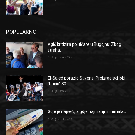
POPULARNO
Agić kritizira političare u Bugojnu: Zbog
straha...
5. Augusta 2026.
El-Sajed porazio Stivens: Proizraelski lobi
“bacio” 30...
5. Augusta 2026.
Gdje je najveći, a gdje najmanji minimalac...
5. Augusta 2026.