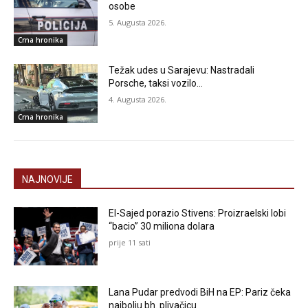
osobe
5. Augusta 2026.
Crna hronika
Težak udes u Sarajevu: Nastradali
Porsche, taksi vozilo…
4. Augusta 2026.
Crna hronika
NAJNOVIJE
El-Sajed porazio Stivens: Proizraelski lobi
“bacio” 30 miliona dolara
prije 11 sati
Lana Pudar predvodi BiH na EP: Pariz čeka
najbolju bh. plivačicu