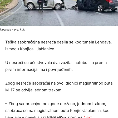
Nesreća - prvi klik
Teška saobraćajna nesreća desila se kod tunela Lendava,
između Konjica i Jablanice.
U nesreći su učestvovala dva vozila i autobus, a prema
prvim informacija ima i povrijeđenih.
Zbog nesreće saobraćaj na ovoj dionici magistralnog puta
M-17 se odvija jednom trakom.
– Zbog saobraćajne nezgode otežano, jednom trakom,
saobraća se na magistralnom putu Konjic-Jablanica, kod
Lendave – naveli su iz BIHAMK-a, prenosi
Avaz
.