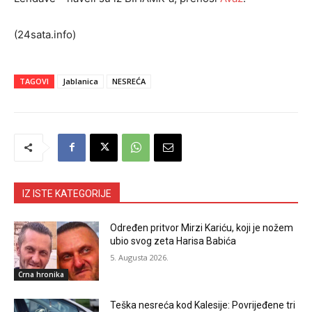
(24sata.info)
TAGOVI
Jablanica
NESREĆA
IZ ISTE KATEGORIJE
Određen pritvor Mirzi Kariću, koji je nožem
ubio svog zeta Harisa Babića
5. Augusta 2026.
Crna hronika
Teška nesreća kod Kalesije: Povrijeđene tri