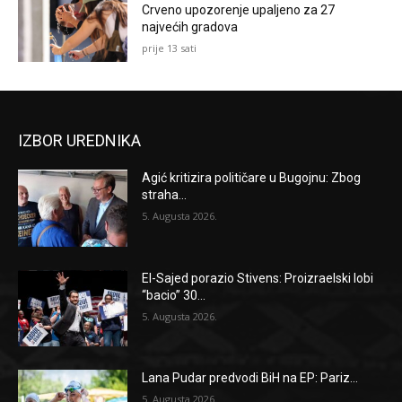
Crveno upozorenje upaljeno za 27
najvećih gradova
prije 13 sati
IZBOR UREDNIKA
Agić kritizira političare u Bugojnu: Zbog
straha...
5. Augusta 2026.
El-Sajed porazio Stivens: Proizraelski lobi
“bacio” 30...
5. Augusta 2026.
Lana Pudar predvodi BiH na EP: Pariz...
5. Augusta 2026.