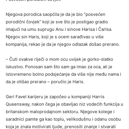
Njegova porodica saopćila je da je bio “posvećen
porodični čovjek” koji je sve što je postigao gradio
imajući na umu suprugu Anu i sinove Harisa i Čarlsa.
Njegov sin Haris, koji je s ocem sarađivao u više
kompanija, rekao je da je njegov odlazak došao prerano.
– Čuti ovakve riječi o mom ocu uvijek je gorko-slatko
iskustvo. Ponosan sam što sam ga imao za oca, ali je
istovremeno bolno podsjećanje da više nije među nama i
da je otišao prerano – poručio je Haris.
Geri Favel karijeru je započeo u kompaniji Harris
Queensway, nakon čega je obavljao niz vodećih funkcija u
britanskom maloprodajnom sektoru. Njegove kolege i
saradnici pamte ga kao toplu, velikodušnu i odanu osobu
koja je znala motivirati ljude, prenositi znanje i stvarati