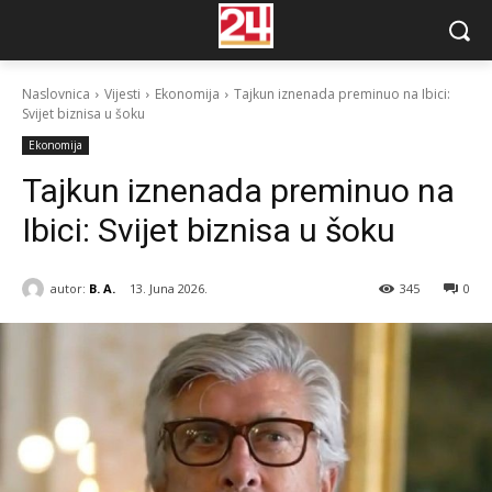
Naslovnica
Vijesti
Ekonomija
Tajkun iznenada preminuo na Ibici:
Svijet biznisa u šoku
Ekonomija
Tajkun iznenada preminuo na
Ibici: Svijet biznisa u šoku
autor:
B. A.
13. Juna 2026.
345
0