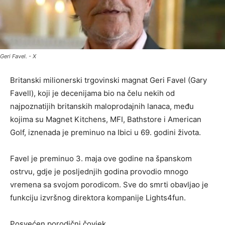
Geri Favel. - X
Britanski milionerski trgovinski magnat Geri Favel (Gary
Favell), koji je decenijama bio na čelu nekih od
najpoznatijih britanskih maloprodajnih lanaca, među
kojima su Magnet Kitchens, MFI, Bathstore i American
Golf, iznenada je preminuo na Ibici u 69. godini života.
Favel je preminuo 3. maja ove godine na španskom
ostrvu, gdje je posljednjih godina provodio mnogo
vremena sa svojom porodicom. Sve do smrti obavljao je
funkciju izvršnog direktora kompanije Lights4fun.
Posvećen porodični čovjek