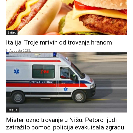
Svijet
Italija: Troje mrtvih od trovanja hranom
9. Augusta 2025.
Regija
Misteriozno trovanje u Nišu: Petoro ljudi
zatražilo pomoć, policija evakuisala zgradu