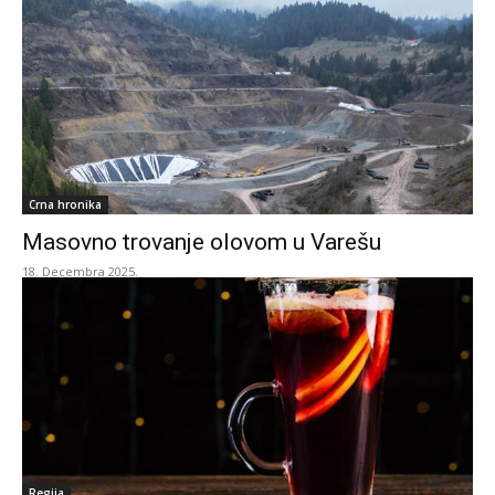
Crna hronika
Masovno trovanje olovom u Varešu
18. Decembra 2025.
Regija