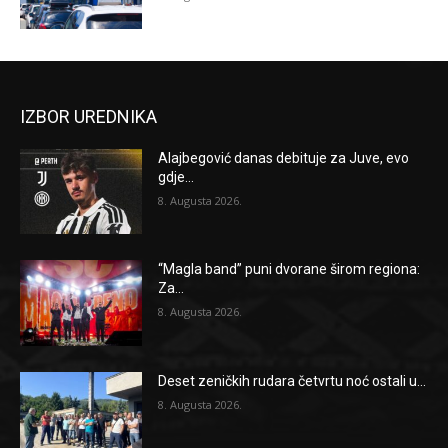
IZBOR UREDNIKA
Alajbegović danas debituje za Juve, evo
gdje...
8. Augusta 2026.
“Magla band” puni dvorane širom regiona:
Za...
8. Augusta 2026.
Deset zeničkih rudara četvrtu noć ostali u...
8. Augusta 2026.