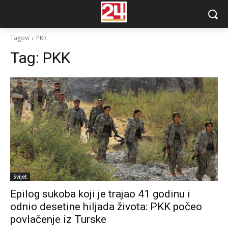
Tagovi
PKK
Tag:
PKK
Svijet
Epilog sukoba koji je trajao 41 godinu i
odnio desetine hiljada života: PKK počeo
povlačenje iz Turske