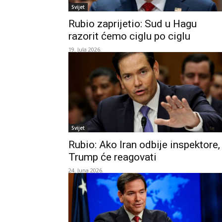
Svijet
Rubio zaprijetio: Sud u Hagu
razorit ćemo ciglu po ciglu
19. Jula 2026.
Svijet
Rubio: Ako Iran odbije inspektore,
Trump će reagovati
24. Juna 2026.