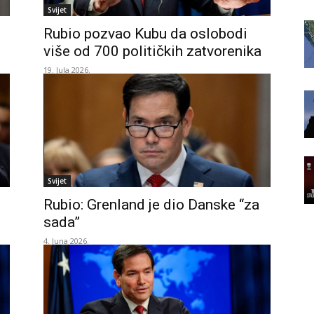
Svijet
Rubio pozvao Kubu da oslobodi
više od 700 političkih zatvorenika
19. Jula 2026.
Svijet
Rubio: Grenland je dio Danske “za
sada”
4. Juna 2026.