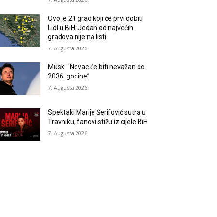
Ovo je 21 grad koji će prvi dobiti
Lidl u BiH: Jedan od najvećih
gradova nije na listi
7. Augusta 2026.
Musk: “Novac će biti nevažan do
2036. godine”
7. Augusta 2026.
Spektakl Marije Šerifović sutra u
Travniku, fanovi stižu iz cijele BiH
7. Augusta 2026.