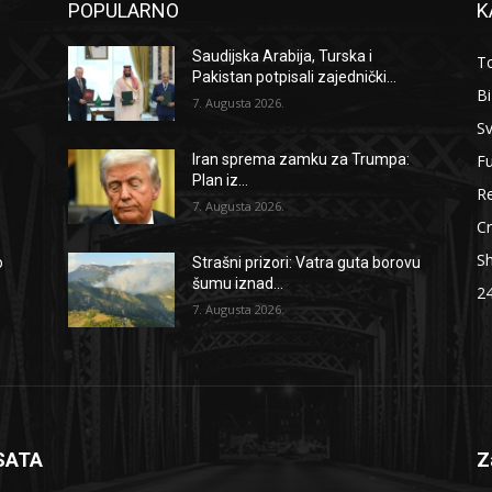
POPULARNO
K
Saudijska Arabija, Turska i
To
Pakistan potpisali zajednički...
B
7. Augusta 2026.
Sv
F
Iran sprema zamku za Trumpa:
Plan iz...
Re
7. Augusta 2026.
Cr
S
o
Strašni prizori: Vatra guta borovu
šumu iznad...
2
7. Augusta 2026.
SATA
Z