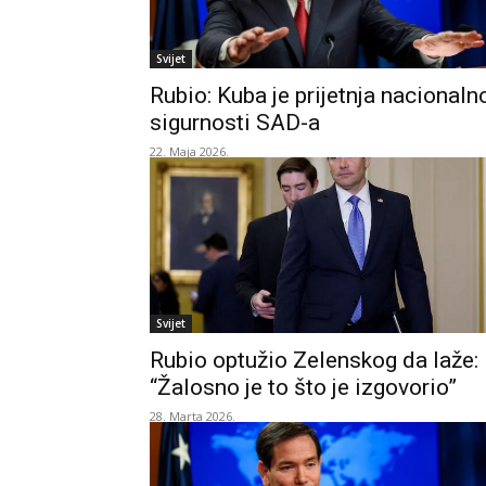
Svijet
Rubio: Kuba je prijetnja nacionaln
sigurnosti SAD-a
22. Maja 2026.
Svijet
Rubio optužio Zelenskog da laže:
“Žalosno je to što je izgovorio”
28. Marta 2026.