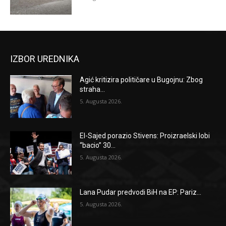
IZBOR UREDNIKA
Agić kritizira političare u Bugojnu: Zbog
straha...
5. Augusta 2026.
El-Sajed porazio Stivens: Proizraelski lobi
“bacio” 30...
5. Augusta 2026.
Lana Pudar predvodi BiH na EP: Pariz...
5. Augusta 2026.