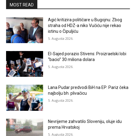
MOST READ
Agić kritizira političare u Bugojnu: Zbog
straha od HDZ-a niko Vučiću nije rekao
istinu o Čipuljiću
5. Augusta 2026.
El-Sajed porazio Stivens: Proizraelski lobi
“bacio” 30 miliona dolara
5. Augusta 2026.
Lana Pudar predvodi BiH na EP: Pariz čeka
najbolju bh. plivačicu
5. Augusta 2026.
Nevrijeme zahvatilo Sloveniju, oluje idu
prema Hrvatskoj
5. Augusta 2026.