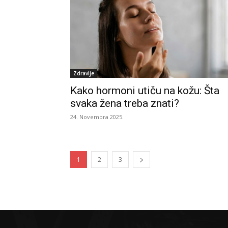
Zdravlje
Kako hormoni utiču na kožu: Šta
svaka žena treba znati?
24. Novembra 2025.
1
2
3