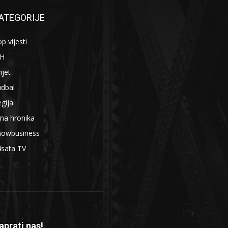
ATEGORIJE
p vijesti
iH
ijet
udbal
gija
na hronika
howbusiness
4sata TV
aprati nas!