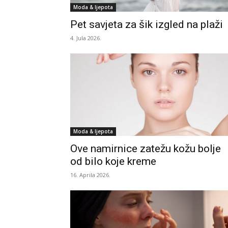
Moda & ljepota
Pet savjeta za šik izgled na plaži
4. Jula 2026.
Moda & ljepota
Ove namirnice zatežu kožu bolje
od bilo koje kreme
16. Aprila 2026.