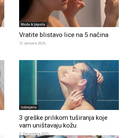
Moda & ljepota
Vratite blistavo lice na 5 načina
12. Januara 2026.
Izdvojeno
3 greške prilikom tuširanja koje
vam uništavaju kožu
5. Decembra 2025.