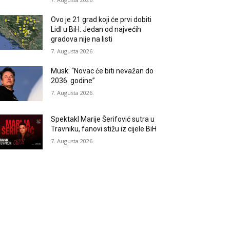
Ovo je 21 grad koji će prvi dobiti
Lidl u BiH: Jedan od najvećih
gradova nije na listi
7. Augusta 2026.
Musk: “Novac će biti nevažan do
2036. godine”
7. Augusta 2026.
Spektakl Marije Šerifović sutra u
Travniku, fanovi stižu iz cijele BiH
7. Augusta 2026.