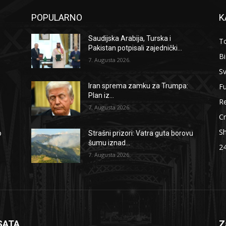
POPULARNO
K
Saudijska Arabija, Turska i
To
Pakistan potpisali zajednički...
B
7. Augusta 2026.
Sv
F
Iran sprema zamku za Trumpa:
Plan iz...
Re
7. Augusta 2026.
Cr
S
o
Strašni prizori: Vatra guta borovu
šumu iznad...
2
7. Augusta 2026.
SATA
Z