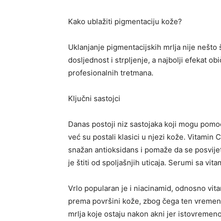
Kako ublažiti pigmentaciju kože?
Uklanjanje pigmentacijskih mrlja nije nešto 
dosljednost i strpljenje, a najbolji efekat ob
profesionalnih tretmana.
Ključni sastojci
Danas postoji niz sastojaka koji mogu pomoći 
već su postali klasici u njezi kože. Vitamin 
snažan antioksidans i pomaže da se posvijetle
je štiti od spoljašnjih uticaja. Serumi sa vi
Vrlo popularan je i niacinamid, odnosno vit
prema površini kože, zbog čega ten vremen
mrlja koje ostaju nakon akni jer istovremeno