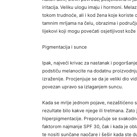
iritacija. Veliku ulogu imaju i hormoni. Mela
tokom trudnoće, ali i kod žena koje koriste
tamnim mrljama na čelu, obrazima i području
lijekovi koji mogu povećati osjetljivost kože
Pigmentacija i sunce
Ipak, najveći krivac za nastanak i pogoršanj
podstiču melanocite na dodatnu proizvodnju
izraženije. Procjenjuje se da je veliki dio vi
povezan upravo sa izlaganjem suncu.
Kada se mrlje jednom pojave, nezaštićeno sun
rezultate bilo kakve njege ili tretmana. Zato 
hiperpigmentacije. Preporučuje se svakodne
faktorom najmanje SPF 30, čak i kada je obl
te nositi sunčane naočare i šešir kada ste d