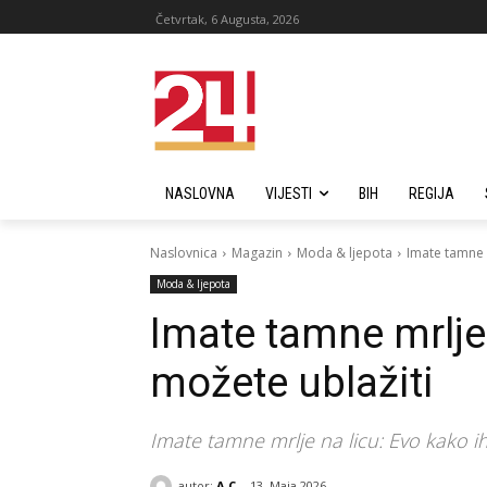
Četvrtak, 6 Augusta, 2026
NASLOVNA
VIJESTI
BIH
REGIJA
Naslovnica
Magazin
Moda & ljepota
Imate tamne m
Moda & ljepota
Imate tamne mrlje 
možete ublažiti
Imate tamne mrlje na licu: Evo kako ih 
autor:
A C
13. Maja 2026.