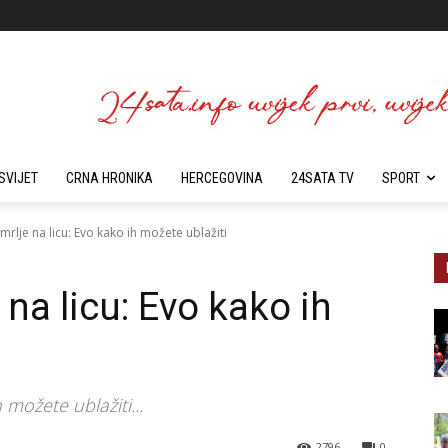
SVIJET
CRNA HRONIKA
HERCEGOVINA
24SATA TV
SPORT
rlje na licu: Evo kako ih možete ublažiti
na licu: Evo kako ih
možete ublažiti...
2796
0