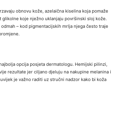
 ubrzavaju obnovu kože, azelaična kiselina koja pomaže
 glikolne koje nježno uklanjaju površinski sloj kože.
e odmah – kod pigmentacijskih mrlja njega često traje
 promjene.
najbolja opcija posjeta dermatologu. Hemijski pilinzi,
ivije rezultate jer ciljano djeluju na nakupine melanina i
vijek je važno raditi uz stručni nadzor kako bi koža