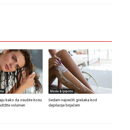
ota
Moda & ljepota
ivaju kako da osušite kosu
Sedam najvećih grešaka kod
adržite volumen
depilacije brijačem