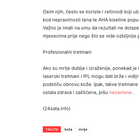
Osim njih, često se koriste i retinoidi koji
kod nepravilnosti tena te AHA kiseline poput
Važno je imati na umu da rezultati ne dolaz
mjesecima prije nego što se vide ozbiljnije
Profesionalni tretmani
Ako su mrlje dublje i izraženije, ponekad je 
laserski tretmani i IPL mogu dati brže i vidlj
podstiču obnovu kože. Ipak, takve tretmane u
ostala zdrava i zaštićena, pišu
nezavisne
.
(24sata.info)
TAGOVI
koža
mrlje