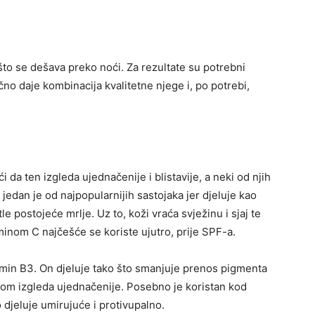
što se dešava preko noći. Za rezultate su potrebni
ično daje kombinacija kvalitetne njege i, po potrebi,
da ten izgleda ujednačenije i blistavije, a neki od njih
C jedan je od najpopularnijih sastojaka jer djeluje kao
 postojeće mrlje. Uz to, koži vraća svježinu i sjaj te
taminom C najčešće se koriste ujutro, prije SPF-a.
amin B3. On djeluje tako što smanjuje prenos pigmenta
om izgleda ujednačenije. Posebno je koristan kod
 djeluje umirujuće i protivupalno.