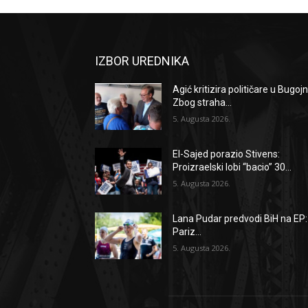
IZBOR UREDNIKA
Agić kritizira političare u Bugojn
Zbog straha...
5. Augusta 2026.
El-Sajed porazio Stivens:
Proizraelski lobi “bacio” 30...
5. Augusta 2026.
Lana Pudar predvodi BiH na EP:
Pariz...
5. Augusta 2026.