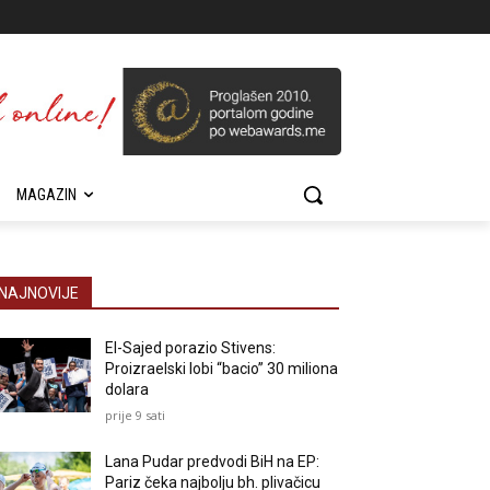
MAGAZIN
NAJNOVIJE
El-Sajed porazio Stivens:
Proizraelski lobi “bacio” 30 miliona
dolara
prije 9 sati
Lana Pudar predvodi BiH na EP:
Pariz čeka najbolju bh. plivačicu