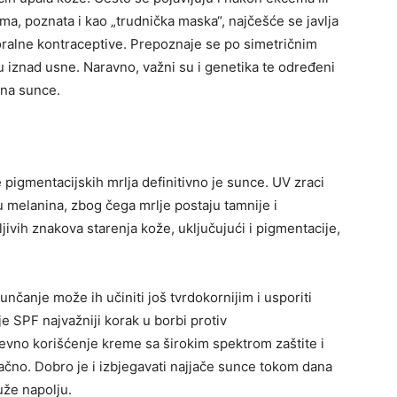
zma, poznata i kao „trudnička maska“, najčešće se javlja
 oralne kontraceptive. Prepoznaje se po simetričnim
 iznad usne. Naravno, važni su i genetika te određeni
 na sunce.
e pigmentacijskih mrlja definitivno je sunce. UV zraci
 melanina, zbog čega mrlje postaju tamnije i
dljivih znakova starenja kože, uključujući i pigmentacije,
čanje može ih učiniti još tvrdokornijim i usporiti
je SPF najvažniji korak u borbi protiv
vno korišćenje kreme sa širokim spektrom zaštite i
ačno. Dobro je i izbjegavati najjače sunce tokom dana
uže napolju.