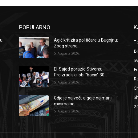
POPULARNO
K
u:
Agić kritizira političare u Bugojnu:
To
Zbog straha...
B
5. Augusta 2026.
Sv
F
El-Sajed porazio Stivens:
Proizraelski lobi “bacio” 30...
Re
5. Augusta 2026.
Cr
S
Gdje je najveći, a gdje najmanji
minimalac...
2
5. Augusta 2026.