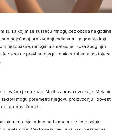
em su sa kojim se susreću mnogi, bez obzira na godine
odnosno pojačanoj proizvodnji melanina – pigmenta koji
vnom bezopasne, mnogima smetaju jer koža zbog njih
 je da se uz pravilnu njegu i malo strpljenja postojeće
.
lje, važno je da znate šta ih zapravo uzrokuje. Melanin
iti faktori mogu poremetiti njegovu proizvodnju i dovesti
no, prenosi Žena.hr.
perpigmentacija, odnosno tamne mrlje koje ostaju
ačih upala kože. Često se pojavljuju i nakon ekcema ili