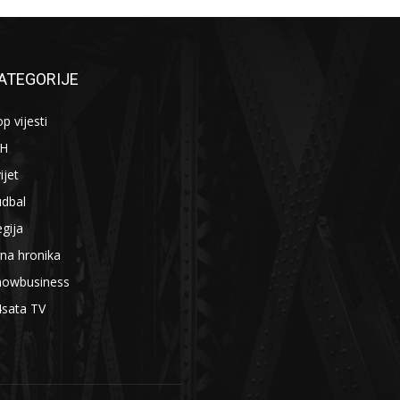
ATEGORIJE
p vijesti
iH
ijet
udbal
gija
na hronika
howbusiness
4sata TV