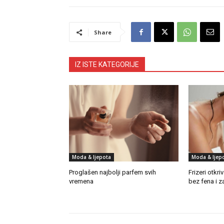
Share
IZ ISTE KATEGORIJE
Moda & ljepota
Moda & ljep
Proglašen najbolji parfem svih
Frizeri otkr
vremena
bez fena i z