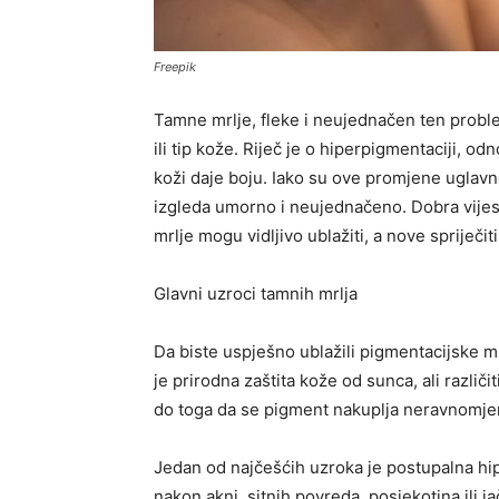
Freepik
Tamne mrlje, fleke i neujednačen ten probl
ili tip kože. Riječ je o hiperpigmentaciji, 
koži daje boju. Iako su ove promjene ugla
izgleda umorno i neujednačeno. Dobra vijest
mrlje mogu vidljivo ublažiti, a nove spriječiti
Glavni uzroci tamnih mrlja
Da biste uspješno ublažili pigmentacijske mr
je prirodna zaštita kože od sunca, ali različ
do toga da se pigment nakuplja neravnomjer
Jedan od najčešćih uzroka je postupalna hi
nakon akni, sitnih povreda, posjekotina ili j