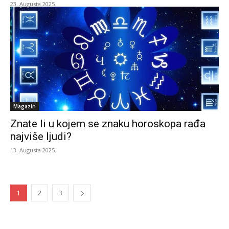
23. Augusta 2025.
Magazin
Znate li u kojem se znaku horoskopa rađa
najviše ljudi?
13. Augusta 2025.
1
2
3