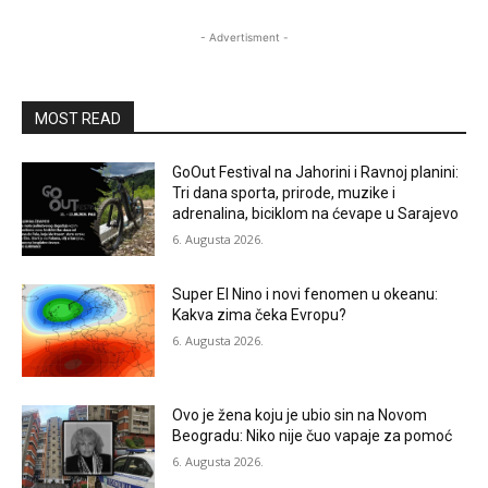
- Advertisment -
MOST READ
GoOut Festival na Jahorini i Ravnoj planini:
Tri dana sporta, prirode, muzike i
adrenalina, biciklom na ćevape u Sarajevo
6. Augusta 2026.
Super El Nino i novi fenomen u okeanu:
Kakva zima čeka Evropu?
6. Augusta 2026.
Ovo je žena koju je ubio sin na Novom
Beogradu: Niko nije čuo vapaje za pomoć
6. Augusta 2026.