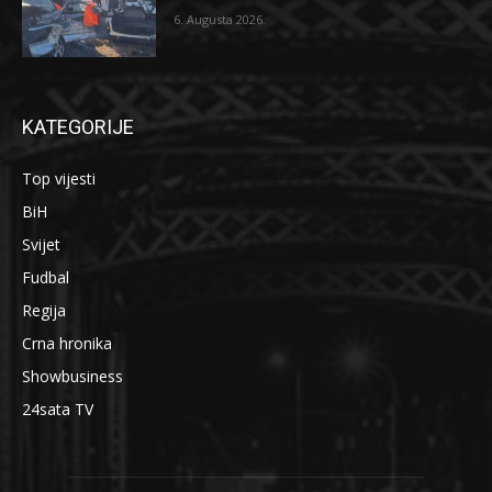
6. Augusta 2026.
KATEGORIJE
Top vijesti
BiH
Svijet
Fudbal
Regija
Crna hronika
Showbusiness
24sata TV