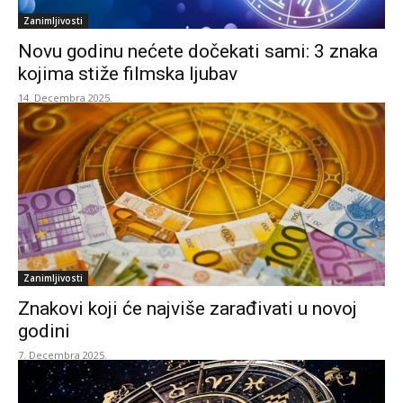
Zanimljivosti
Novu godinu nećete dočekati sami: 3 znaka
kojima stiže filmska ljubav
14. Decembra 2025.
Zanimljivosti
Znakovi koji će najviše zarađivati u novoj
godini
7. Decembra 2025.