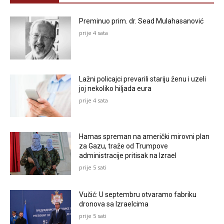
Preminuo prim. dr. Sead Mulahasanović
prije 4 sata
Lažni policajci prevarili stariju ženu i uzeli
joj nekoliko hiljada eura
prije 4 sata
Hamas spreman na američki mirovni plan
za Gazu, traže od Trumpove
administracije pritisak na Izrael
prije 5 sati
Vučić: U septembru otvaramo fabriku
dronova sa Izraelcima
prije 5 sati