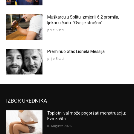
Muškarcu u Splitu izmjerili 6,2 promila,
ljekar u čudu: “Ovo je strašno”
prije 5 sati
Preminuo otac Lionela Messija
prije 5 sati
IZBOR UREDNIKA
Toplotni val može pogoršati menstruaciju:
Evo zašto...
8. Augusta 2026.