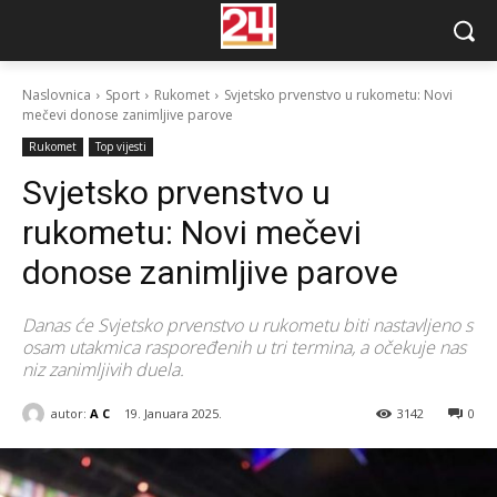
Naslovnica
Sport
Rukomet
Svjetsko prvenstvo u rukometu: Novi
mečevi donose zanimljive parove
Rukomet
Top vijesti
Svjetsko prvenstvo u
rukometu: Novi mečevi
donose zanimljive parove
Danas će Svjetsko prvenstvo u rukometu biti nastavljeno s
osam utakmica raspoređenih u tri termina, a očekuje nas
niz zanimljivih duela.
autor:
A C
19. Januara 2025.
3142
0