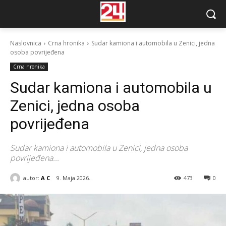
Naslovnica
Crna hronika
Sudar kamiona i automobila u Zenici, jedna
osoba povrijeđena
Crna hronika
Sudar kamiona i automobila u
Zenici, jedna osoba
povrijeđena
Sudar kamiona i automobila u Zenici, jedna osoba
povrijeđena...
autor:
A C
9. Maja 2026.
473
0