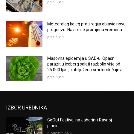
prije 5 sati
Meteorolog kojeg prati regija objavio novu
prognozu: Nazire se promjena vremena
prije 5 sati
Masovna epidemija u SAD-u: Opasni
parazit u iceberg salati razbolio više od
25.000 ljudi, zabilježeni i smrtni slučajevi
prije 5 sati
IZBOR UREDNIKA
GoOut Festival na Jahorini i Ravnoj
planini:...
6. Augusta 2026.