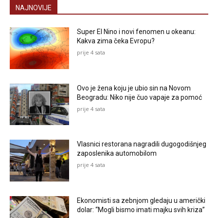
NAJNOVIJE
Super El Nino i novi fenomen u okeanu:
Kakva zima čeka Evropu?
prije 4 sata
Ovo je žena koju je ubio sin na Novom
Beogradu: Niko nije čuo vapaje za pomoć
prije 4 sata
Vlasnici restorana nagradili dugogodišnjeg
zaposlenika automobilom
prije 4 sata
Ekonomisti sa zebnjom gledaju u američki
dolar: “Mogli bismo imati majku svih kriza”