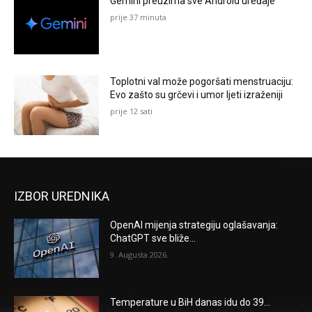
Gemini preuzima sve Android uređaje
prije 37 minuta
Toplotni val može pogoršati menstruaciju:
Evo zašto su grčevi i umor ljeti izraženiji
prije 12 sati
IZBOR UREDNIKA
OpenAI mijenja strategiju oglašavanja:
ChatGPT sve bliže...
9. Augusta 2026.
Temperature u BiH danas idu do 39...