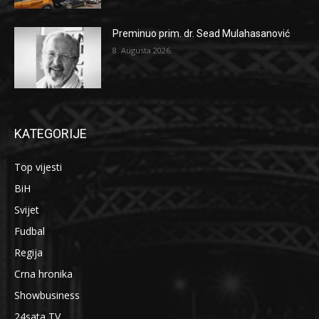
Preminuo prim. dr. Sead Mulahasanović
8. Augusta 2026.
KATEGORIJE
Top vijesti
BiH
Svijet
Fudbal
Regija
Crna hronika
Showbusiness
24sata TV