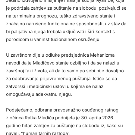
Jedino izdvojeno mišljenje imala je sudija Nyambe, koja
je podržala zahtjev za puštanje na slobodu, pozivajući se
na terminalnu prognozu, teško zdravstveno stanje i
značajno narušene funkcionalne sposobnosti, uz stav da
bi palijativna njega trebala uključivati i širi kontakt s
porodicom u vaninstitucionalnom okruženju.
U završnom dijelu odluke predsjednica Mehanizma
navodi da je Mladićevo stanje ozbiljno i da se nalazi u
završnoj fazi života, ali da to samo po sebi nije dovoljno
za odobravanje prijevremenog puštanja. Ističe se da
zatvorski i medicinski uslovi u kojima se nalazi
omogućavaju adekvatnu njegu.
Podsjećamo, odbrana pravosnažno osuđenog ratnog
zločinca Ratka Mladića podnijela je 30. aprila 2026.
godine hitan zahtjev za puštanje na slobodu iz, kako su
naveli, “humanitarnih razloga”.