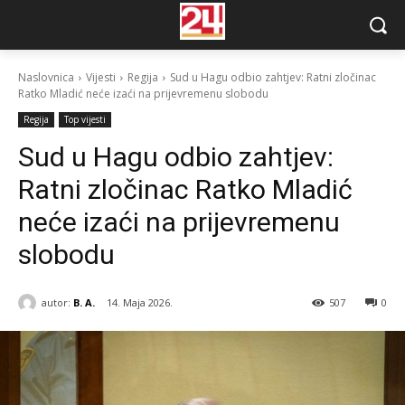
Naslovnica
Vijesti
Regija
Sud u Hagu odbio zahtjev: Ratni zločinac
Ratko Mladić neće izaći na prijevremenu slobodu
Regija
Top vijesti
Sud u Hagu odbio zahtjev:
Ratni zločinac Ratko Mladić
neće izaći na prijevremenu
slobodu
autor:
B. A.
14. Maja 2026.
507
0