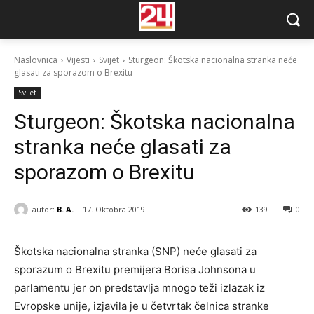
Naslovnica
Vijesti
Svijet
Sturgeon: Škotska nacionalna stranka neće
glasati za sporazom o Brexitu
Svijet
Sturgeon: Škotska nacionalna
stranka neće glasati za
sporazom o Brexitu
autor:
B. A.
17. Oktobra 2019.
139
0
Škotska nacionalna stranka (SNP) neće glasati za
sporazum o Brexitu premijera Borisa Johnsona u
parlamentu jer on predstavlja mnogo teži izlazak iz
Evropske unije, izjavila je u četvrtak čelnica stranke