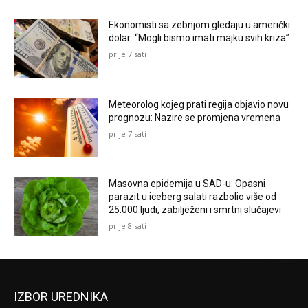
Ekonomisti sa zebnjom gledaju u američki
dolar: “Mogli bismo imati majku svih kriza”
prije 7 sati
Meteorolog kojeg prati regija objavio novu
prognozu: Nazire se promjena vremena
prije 7 sati
Masovna epidemija u SAD-u: Opasni
parazit u iceberg salati razbolio više od
25.000 ljudi, zabilježeni i smrtni slučajevi
prije 8 sati
IZBOR UREDNIKA