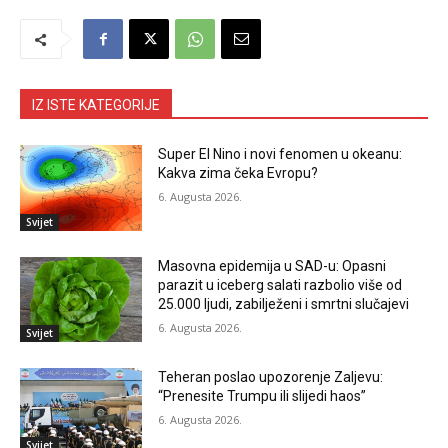
IZ ISTE KATEGORIJE
Super El Nino i novi fenomen u okeanu:
Kakva zima čeka Evropu?
6. Augusta 2026.
Svijet
Masovna epidemija u SAD-u: Opasni
parazit u iceberg salati razbolio više od
25.000 ljudi, zabilježeni i smrtni slučajevi
6. Augusta 2026.
Svijet
Teheran poslao upozorenje Zaljevu:
“Prenesite Trumpu ili slijedi haos”
6. Augusta 2026.
Svijet