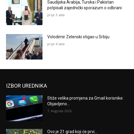
Saudijska Arabija, Turska i Pakistan
potpisali zajednički sporazum o odbrani
prije 3 sata
Volodimir Zelenski stigao u Srbiju
prije 4 sata
IZBOR UREDNIKA
Stiže velika promjena za Gmail korisnike:
Objavljeno...
7. Augusta 2026.
Ovo je 21 grad koji će prvi...