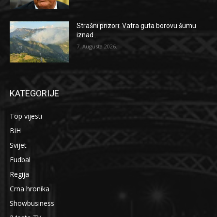
Strašni prizori: Vatra guta borovu šumu
iznad...
7. Augusta 2026.
KATEGORIJE
Top vijesti
BiH
Svijet
Fudbal
Regija
Crna hronika
Showbusiness