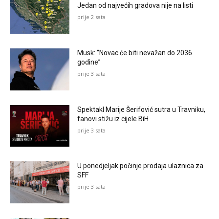
Jedan od najvećih gradova nije na listi
prije 2 sata
Musk: “Novac će biti nevažan do 2036.
godine”
prije 3 sata
Spektakl Marije Šerifović sutra u Travniku,
fanovi stižu iz cijele BiH
prije 3 sata
U ponedjeljak počinje prodaja ulaznica za
SFF
prije 3 sata