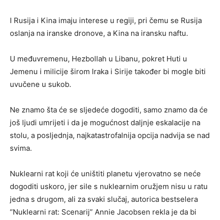
I Rusija i Kina imaju interese u regiji, pri čemu se Rusija
oslanja na iranske dronove, a Kina na iransku naftu.
U međuvremenu, Hezbollah u Libanu, pokret Huti u
Jemenu i milicije širom Iraka i Sirije također bi mogle biti
uvučene u sukob.
Ne znamo šta će se sljedeće dogoditi, samo znamo da će
još ljudi umrijeti i da je mogućnost daljnje eskalacije na
stolu, a posljednja, najkatastrofalnija opcija nadvija se nad
svima.
Nuklearni rat koji će uništiti planetu vjerovatno se neće
dogoditi uskoro, jer sile s nuklearnim oružjem nisu u ratu
jedna s drugom, ali za svaki slučaj, autorica bestselera
“Nuklearni rat: Scenarij” Annie Jacobsen rekla je da bi