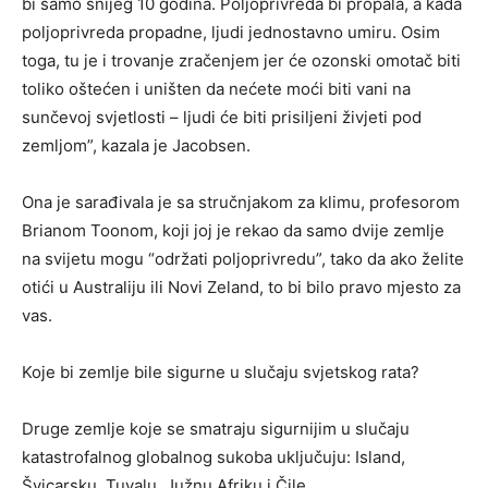
bi samo snijeg 10 godina. Poljoprivreda bi propala, a kada
poljoprivreda propadne, ljudi jednostavno umiru. Osim
toga, tu je i trovanje zračenjem jer će ozonski omotač biti
toliko oštećen i uništen da nećete moći biti vani na
sunčevoj svjetlosti – ljudi će biti prisiljeni živjeti pod
zemljom”, kazala je Jacobsen.
Ona je sarađivala je sa stručnjakom za klimu, profesorom
Brianom Toonom, koji joj je rekao da samo dvije zemlje
na svijetu mogu “održati poljoprivredu”, tako da ako želite
otići u Australiju ili Novi Zeland, to bi bilo pravo mjesto za
vas.
Koje bi zemlje bile sigurne u slučaju svjetskog rata?
Druge zemlje koje se smatraju sigurnijim u slučaju
katastrofalnog globalnog sukoba uključuju: Island,
Švicarsku, Tuvalu, Južnu Afriku i Čile.