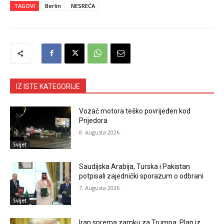
TAGOVI
Berlin
NESREĆA
IZ ISTE KATEGORIJE
Vozač motora teško povrijeđen kod
Prijedora
8. Augusta 2026.
Svijet
Saudijska Arabija, Turska i Pakistan
potpisali zajednički sporazum o odbrani
7. Augusta 2026.
Svijet
Iran sprema zamku za Trumpa: Plan iz