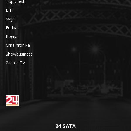
Top vijesti
BiH
Svijet
Fudbal
Regija
Crna hronika
Showbusiness
24sata TV
24 SATA