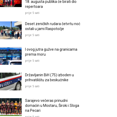
18. augusta publika će birati dio
repertoara
prije 5 sati
Deset zeničkih rudara četvrtu noć
ostali u jami Raspotočje
prije 5 sati
I ovog jutra gužve na granicama
prema moru
prije 5 sati
Državljanin BiH (75) izboden u
prihvatilištu za beskućnike
prije 5 sati
Sarajevo večeras prinudni
domaćin u Mostaru, Široki i Sloga
na Pecari
prije 5 sati