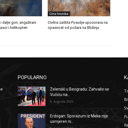
a
Crna hronika
i dalje gori, angažirani
Civilna zaštita Posušje upozorava na
asci i helikopteri
opasnost od požara na Blidinju
POPULARNO
K
se
Zelenski u Beogradu: Zahvalio se
To
Vučiću na...
B
8. Augusta 2026.
Sv
F
Erdogan: Sporazum iz Meke nije
usmjeren ni...
Re