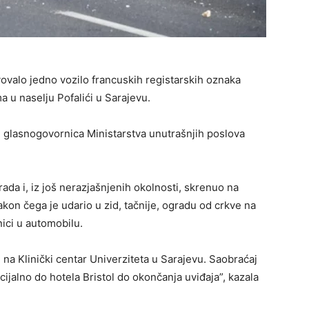
ovalo jedno vozilo francuskih registarskih oznaka
 u naselju Pofalići u Sarajevu.
e glasnogovornica Ministarstva unutrašnjih poslova
rada i, iz još nerazjašnjenih okolnosti, skrenuo na
kon čega je udario u zid, tačnije, ogradu od crkve na
nici u automobilu.
na Klinički centar Univerziteta u Sarajevu. Saobraćaj
cijalno do hotela Bristol do okončanja uviđaja”, kazala