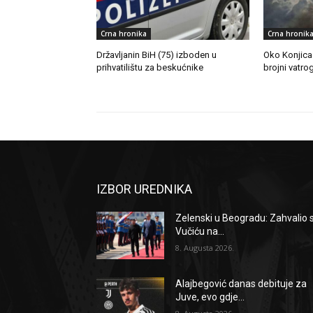
Crna hronika
Crna hronik
Državljanin BiH (75) izboden u
Oko Konjica 
prihvatilištu za beskućnike
brojni vatrog
IZBOR UREDNIKA
Zelenski u Beogradu: Zahvalio 
Vučiću na...
8. Augusta 2026.
Alajbegović danas debituje za
Juve, evo gdje...