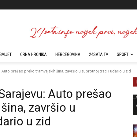
SVIJET
CRNA HRONIKA
HERCEGOVINA
24SATA TV
SPORT
: Auto prešao preko tramvajskih šina, završio u suprotnoj traci i udario u zid
 Sarajevu: Auto prešao
šina, završio u
dario u zid