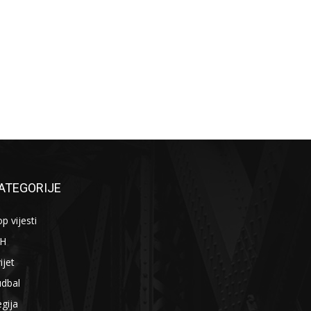
ATEGORIJE
p vijesti
iH
ijet
udbal
gija