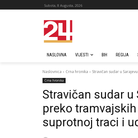
Subota, 8 Augusta, 2026
NASLOVNA
VIJESTI
BIH
REGIJA
Naslovnica
Crna hronika
Stravičan sudar u Sarajevu
Crna hronika
Stravičan sudar u
preko tramvajskih 
suprotnoj traci i u