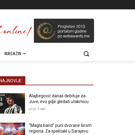
MAGAZIN
NAJNOVIJE
Alajbegović danas debituje za
Juve, evo gdje gledati utakmicu
prije 5 sati
“Magla band” puni dvorane širom
regiona: Za spektakl u Sarajevu