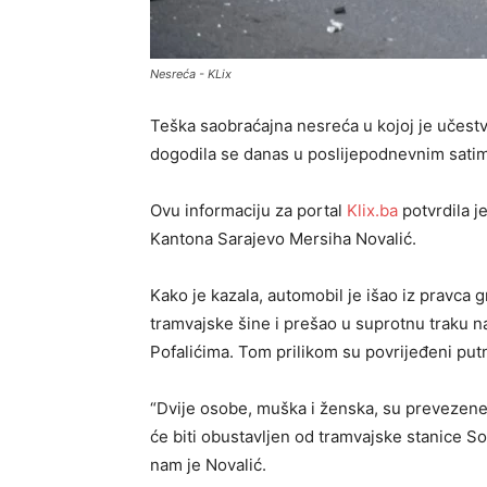
Nesreća - KLix
Teška saobraćajna nesreća u kojoj je učestv
dogodila se danas u poslijepodnevnim satima
Ovu informaciju za portal
Klix.ba
potvrdila j
Kantona Sarajevo Mersiha Novalić.
Kako je kazala, automobil je išao iz pravca g
tramvajske šine i prešao u suprotnu traku na
Pofalićima. Tom prilikom su povrijeđeni put
“Dvije osobe, muška i ženska, su prevezene 
će biti obustavljen od tramvajske stanice So
nam je Novalić.