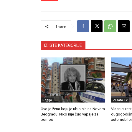
Share
IZ ISTE KATEGORIJE
Regija
24sata TV
Ovo je žena koju je ubio sin na Novom
Vlasnici res
Beogradu: Niko nije čuo vapaje za
dugogodišn
pomoć
automobilo