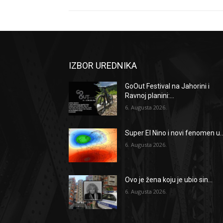
IZBOR UREDNIKA
GoOut Festival na Jahorini i
Ravnoj planini:...
6. Augusta 2026.
Super El Nino i novi fenomen u..
6. Augusta 2026.
Ovo je žena koju je ubio sin...
6. Augusta 2026.