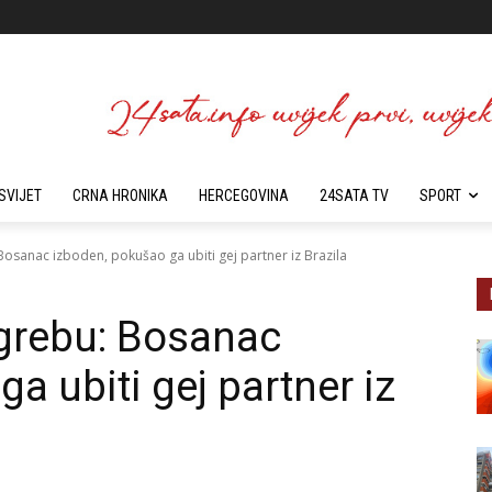
SVIJET
CRNA HRONIKA
HERCEGOVINA
24SATA TV
SPORT
Bosanac izboden, pokušao ga ubiti gej partner iz Brazila
agrebu: Bosanac
a ubiti gej partner iz