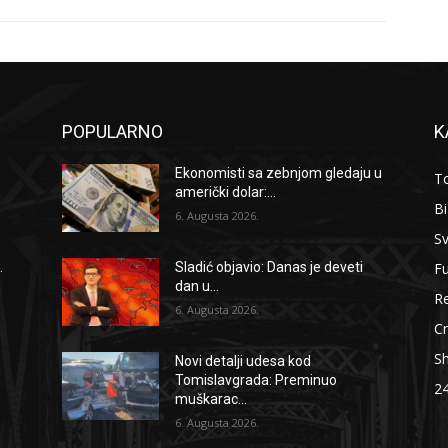
POPULARNO
K
Ekonomisti sa zebnjom gledaju u
To
američki dolar:...
B
6. Augusta 2026.
Sv
F
.
Sladić objavio: Danas je deveti
dan u...
Re
6. Augusta 2026.
Cr
S
Novi detalji udesa kod
Tomislavgrada: Preminuo
2
muškarac...
6. Augusta 2026.