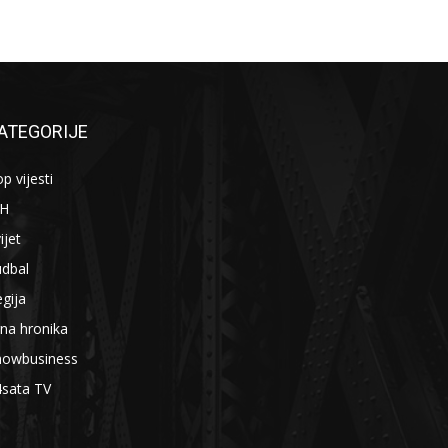
ATEGORIJE
p vijesti
iH
ijet
udbal
gija
na hronika
howbusiness
4sata TV