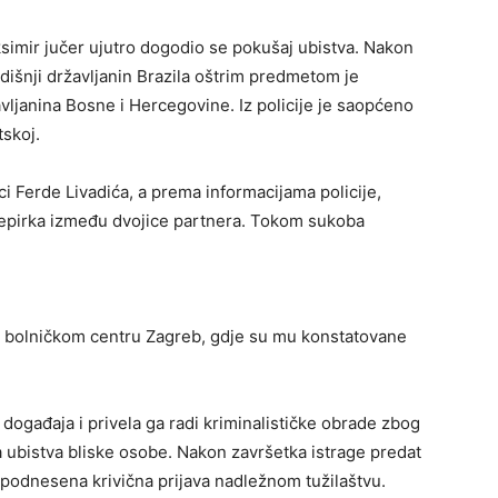
imir jučer ujutro dogodio se pokušaj ubistva. Nakon
odišnji državljanin Brazila oštrim predmetom je
vljanina Bosne i Hercegovine. Iz policije je saopćeno
skoj.
ci Ferde Livadića, a prema informacijama policije,
repirka između dvojice partnera. Tokom sukoba
m bolničkom centru Zagreb, gdje su mu konstatovane
 događaja i privela ga radi kriminalističke obrade zbog
a ubistva bliske osobe. Nakon završetka istrage predat
e podnesena krivična prijava nadležnom tužilaštvu.