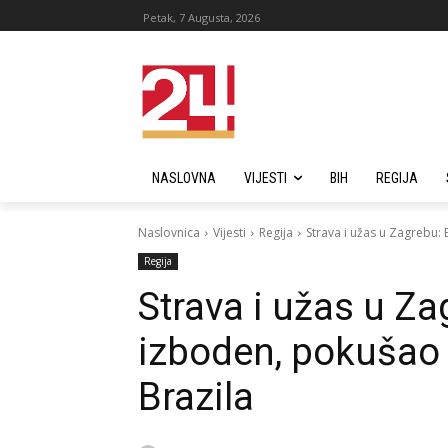
Petak, 7 Augusta, 2026
NASLOVNA
VIJESTI
BIH
REGIJA
Naslovnica
Vijesti
Regija
Strava i užas u Zagrebu: 
Regija
Strava i užas u Z
izboden, pokušao g
Brazila