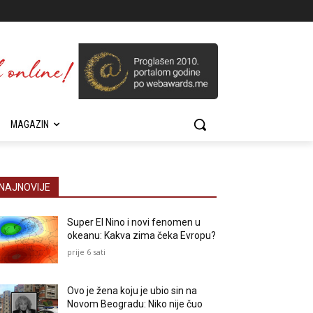
MAGAZIN
NAJNOVIJE
Super El Nino i novi fenomen u
okeanu: Kakva zima čeka Evropu?
prije 6 sati
Ovo je žena koju je ubio sin na
Novom Beogradu: Niko nije čuo