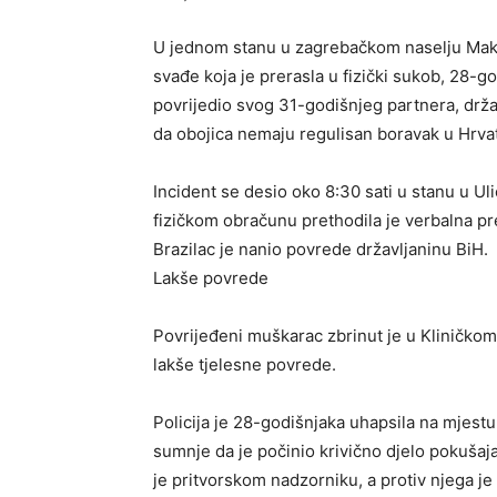
U jednom stanu u zagrebačkom naselju Maks
svađe koja je prerasla u fizički sukob, 28-g
povrijedio svog 31-godišnjeg partnera, drža
da obojica nemaju regulisan boravak u Hrvat
Incident se desio oko 8:30 sati u stanu u Uli
fizičkom obračunu prethodila je verbalna p
Brazilac je nanio povrede državljaninu BiH.
Lakše povrede
Povrijeđeni muškarac zbrinut je u Kliničko
lakše tjelesne povrede.
Policija je 28-godišnjaka uhapsila na mjestu
sumnje da je počinio krivično djelo pokušaj
je pritvorskom nadzorniku, a protiv njega j