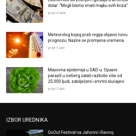
dolar: “Mogli bismo imati majku svih kriza”
prije 4 sata
Meteorolog kojeg prati regija objavio novu
prognozu: Nazire se promjena vremena
prije 5 sati
Masovna epidemija u SAD-u: Opasni
parazit u iceberg salati razbolio više od
25.000 ljudi, zabilježeni i smrtni slučajevi
prije 5 sati
IZBOR UREDNIKA
GoOut Festival na Jahorini i Ravnoj