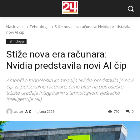
Naslovnica
Tehnologija
Stiže nova era računara: Nvidia predstavila
novi AI čip
Tehnologija
Stiže nova era računara:
Nvidia predstavila novi AI čip
Američka tehnološka kompanija Nvidia predstavila je novi
čip za personalne računare, čime ulazi na potrošačko
tržište uređaja integriranih s tehnologijom vještačke
inteligencije (AI).
autor:
A C
1. Juna 2026.
710
0