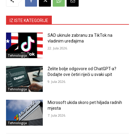
IZ ISTE KATEGORIJE
SAD ukinule zabranu za TikTok na
vladinim uređajima
22. Jula 2026.
Tehnologija
Želite bolje odgovore od ChatGPT-a?
Dodajte ove četiri riječi u svaki upit
9. Jula 2026.
Tehnologija
Microsoft ukida skoro pet hiljada radnih
mjesta
7. Jula 2026.
Tehnologija