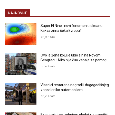
NAJNOVIJE
Super El Nino i novi fenomen u okeanu:
Kakva zima čeka Evropu?
prije 4 sata
Ovo je žena koju je ubio sin na Novom
Beogradu: Niko nije čuo vapaje za pomoć
prije 4 sata
Vlasnici restorana nagradili dugogodišnjeg
zaposlenika automobilom
prije 4 sata
Ekonomisti sa zebnjom gledaju u američki