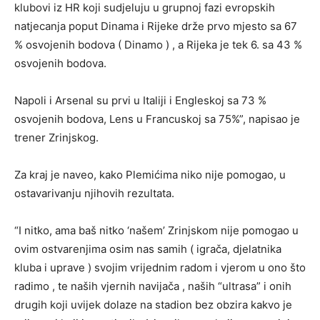
klubovi iz HR koji sudjeluju u grupnoj fazi evropskih
natjecanja poput Dinama i Rijeke drže prvo mjesto sa 67
% osvojenih bodova ( Dinamo ) , a Rijeka je tek 6. sa 43 %
osvojenih bodova.
Napoli i Arsenal su prvi u Italiji i Engleskoj sa 73 %
osvojenih bodova, Lens u Francuskoj sa 75%”, napisao je
trener Zrinjskog.
Za kraj je naveo, kako Plemićima niko nije pomogao, u
ostavarivanju njihovih rezultata.
“I nitko, ama baš nitko ‘našem’ Zrinjskom nije pomogao u
ovim ostvarenjima osim nas samih ( igrača, djelatnika
kluba i uprave ) svojim vrijednim radom i vjerom u ono što
radimo , te naših vjernih navijača , naših “ultrasa” i onih
drugih koji uvijek dolaze na stadion bez obzira kakvo je