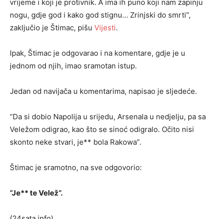
vrijeme i koji je protivnik. A ima ih puno koji nam zapinju
nogu, gdje god i kako god stignu… Zrinjski do smrti”,
zaključio je Štimac, pišu
Vijesti
.
Ipak, Štimac je odgovarao i na komentare, gdje je u
jednom od njih, imao sramotan istup.
Jedan od navijača u komentarima, napisao je sljedeće.
“Da si dobio Napolija u srijedu, Arsenala u nedjelju, pa sa
Veležom odigrao, kao što se sinoć odigralo. Očito nisi
skonto neke stvari, je** bola Rakowa”.
Štimac je sramotno, na sve odgovorio:
“Je** te Velež”.
(24sata.info)