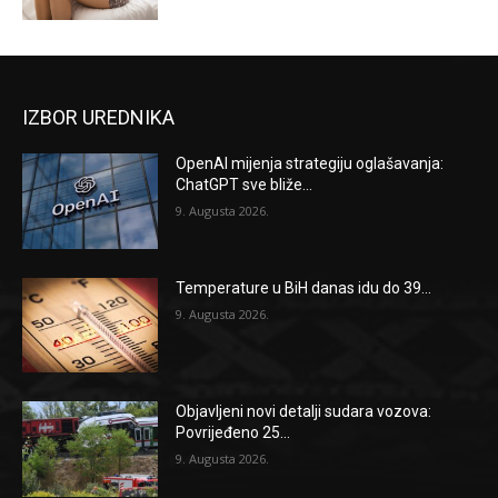
IZBOR UREDNIKA
OpenAI mijenja strategiju oglašavanja:
ChatGPT sve bliže...
9. Augusta 2026.
Temperature u BiH danas idu do 39...
9. Augusta 2026.
Objavljeni novi detalji sudara vozova:
Povrijeđeno 25...
9. Augusta 2026.