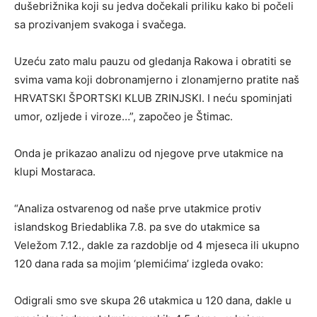
dušebrižnika koji su jedva dočekali priliku kako bi počeli
sa prozivanjem svakoga i svačega.
Uzeću zato malu pauzu od gledanja Rakowa i obratiti se
svima vama koji dobronamjerno i zlonamjerno pratite naš
HRVATSKI ŠPORTSKI KLUB ZRINJSKI. I neću spominjati
umor, ozljede i viroze…”, započeo je Štimac.
Onda je prikazao analizu od njegove prve utakmice na
klupi Mostaraca.
“Analiza ostvarenog od naše prve utakmice protiv
islandskog Briedablika 7.8. pa sve do utakmice sa
Veležom 7.12., dakle za razdoblje od 4 mjeseca ili ukupno
120 dana rada sa mojim ‘plemićima’ izgleda ovako:
Odigrali smo sve skupa 26 utakmica u 120 dana, dakle u