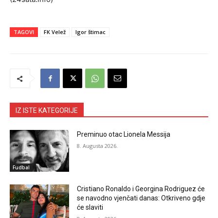
TAGOVI
FK Velež
Igor štimac
IZ ISTE KATEGORIJE
Preminuo otac Lionela Messija
8. Augusta 2026.
Fudbal
Cristiano Ronaldo i Georgina Rodriguez će
se navodno vjenčati danas: Otkriveno gdje
će slaviti