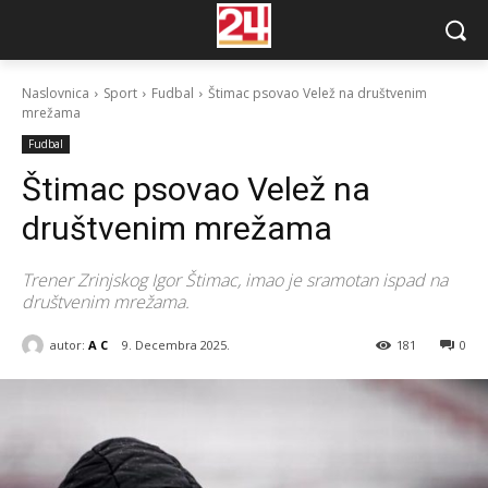
Naslovnica
Sport
Fudbal
Štimac psovao Velež na društvenim
mrežama
Fudbal
Štimac psovao Velež na
društvenim mrežama
Trener Zrinjskog Igor Štimac, imao je sramotan ispad na
društvenim mrežama.
autor:
A C
9. Decembra 2025.
181
0