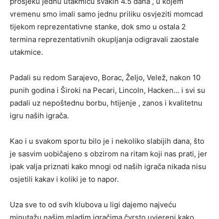
prosjeku jednu utakmicu svakih 4.5 dana , u kojem
vremenu smo imali samo jednu priliku osvjeziti momcad
tijekom reprezentativne stanke, dok smo u ostala 2
termina reprezentativnih okupljanja odigravali zaostale
utakmice.
Padali su redom Sarajevo, Borac, Željo, Velež, nakon 10
punih godina i Široki na Pecari, Lincoln, Hacken… i svi su
padali uz nepoštednu borbu, htijenje , zanos i kvalitetnu
igru naših igrača.
Kao i u svakom sportu bilo je i nekoliko slabijih dana, što
je sasvim uobičajeno s obzirom na ritam koji nas prati, jer
ipak valja priznati kako mnogi od naših igrača nikada nisu
osjetili kakav i koliki je to napor.
Uza sve to od svih klubova u ligi dajemo najveću
minutažu našim mladim igračima čvrsto uvjereni kako