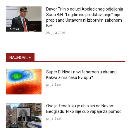
Davor Trlin o odluci Apelacionog odjeljenja
Suda BiH: “Legitimno predstavljanje” nije
propisano Ustavom ni Izbornim zakonom
BiH
Politika
25. Jula 2026.
NAJNOVIJE
Super El Nino i novi fenomen u okeanu:
Kakva zima čeka Evropu?
prije 6 sati
Ovo je žena koju je ubio sin na Novom
Beogradu: Niko nije čuo vapaje za pomoć
prije 6 sati