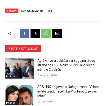
TAGOVI
Nenad Stevandić
OHR
IZ ISTE KATEGORIJE
Agić kritizira političare u Bugojnu: Zbog
straha od HDZ-a niko Vučiću nije rekao
istinu o Čipuljiću
5. Augusta 2026.
Politika
SDA HNK odgovorila Našoj stranci: “Vi ipak
imate gradonačelnika Mostara, to je vaš
izbor”
26. Jula 2026.
Politika