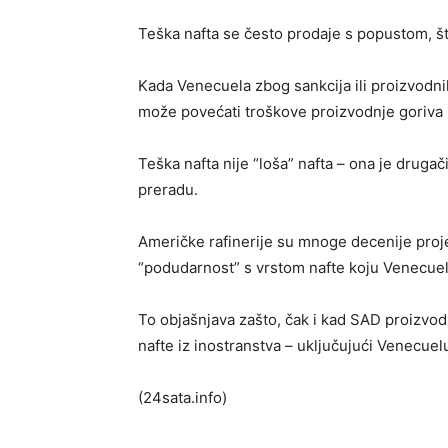
Teška nafta se često prodaje s popustom, što
Kada Venecuela zbog sankcija ili proizvodnih
može povećati troškove proizvodnje goriva
Teška nafta nije “loša” nafta – ona je drugači
preradu.
Američke rafinerije su mnoge decenije proj
“podudarnost” s vrstom nafte koju Venecuel
To objašnjava zašto, čak i kad SAD proizvodi
nafte iz inostranstva – uključujući Venecuel
(24sata.info)