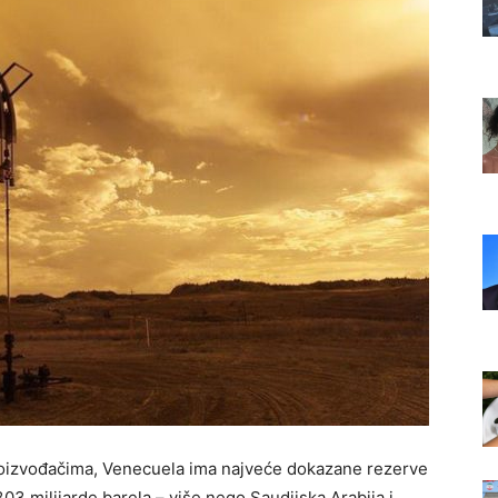
roizvođačima, Venecuela ima najveće dokazane rezerve
303 milijarde barela – više nego Saudijska Arabija i