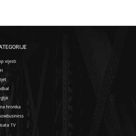
ATEGORIJE
p vijesti
iH
ijet
udbal
gija
na hronika
howbusiness
4sata TV