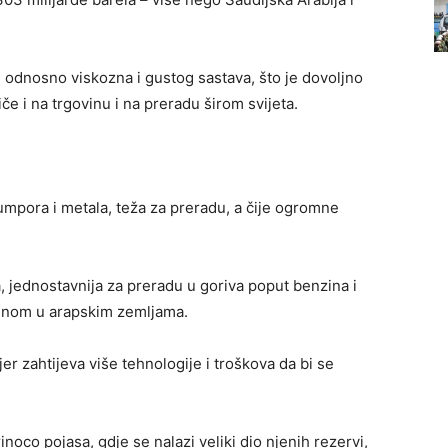
, odnosno viskozna i gustog sastava, što je dovoljno
iče i na trgovinu i na preradu širom svijeta.
sumpora i metala, teža za preradu, a čije ogromne
, jednostavnija za preradu u goriva poput benzina i
ećinom u arapskim zemljama.
jer zahtijeva više tehnologije i troškova da bi se
noco pojasa, gdje se nalazi veliki dio njenih rezervi,