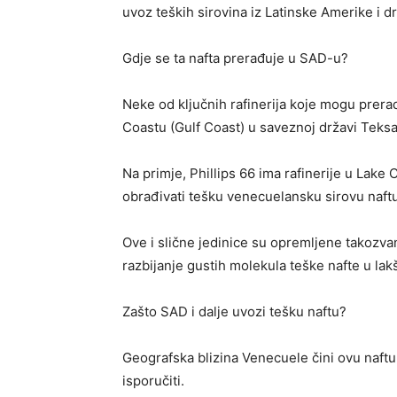
uvoz teških sirovina iz Latinske Amerike i dr
Gdje se ta nafta prerađuje u SAD-u?
Neke od ključnih rafinerija koje mogu prera
Coastu (Gulf Coast) u saveznoj državi Teksas
Na primje, Phillips 66 ima rafinerije u Lak
obrađivati tešku venecuelansku sirovu naftu
Ove i slične jedinice su opremljene takozv
razbijanje gustih molekula teške nafte u lak
Zašto SAD i dalje uvozi tešku naftu?
Geografska blizina Venecuele čini ovu naftu
isporučiti.