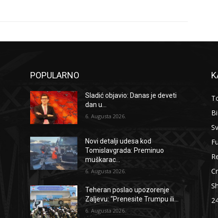
POPULARNO
K
Sladić objavio: Danas je deveti
To
dan u...
B
6. Augusta 2026.
Sv
F
Novi detalji udesa kod
Tomislavgrada: Preminuo
Re
muškarac...
Cr
6. Augusta 2026.
S
Teheran poslao upozorenje
Zaljevu: “Prenesite Trumpu ili...
2
6. Augusta 2026.