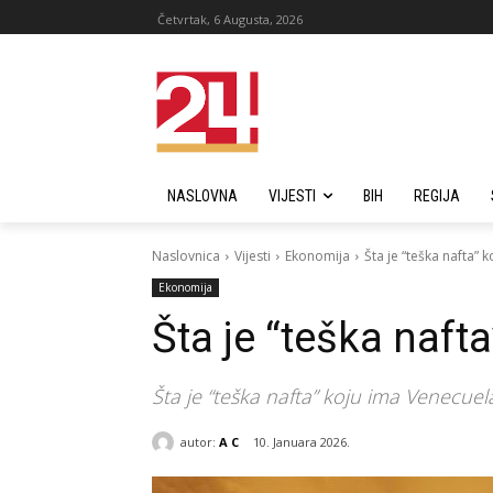
Četvrtak, 6 Augusta, 2026
NASLOVNA
VIJESTI
BIH
REGIJA
Naslovnica
Vijesti
Ekonomija
Šta je “teška nafta” 
Ekonomija
Šta je “teška naft
Šta je “teška nafta” koju ima Venecuela
autor:
A C
10. Januara 2026.