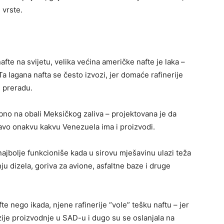
 vrste.
fte na svijetu, velika većina američke nafte je laka –
 Ta lagana nafta se često izvozi, jer domaće rafinerije
u preradu.
bno na obali Meksičkog zaliva – projektovana je da
avo onakvu kakvu Venezuela ima i proizvodi.
najbolje funkcioniše kada u sirovu mješavinu ulazi teža
u dizela, goriva za avione, asfaltne baze i druge
e nego ikada, njene rafinerije “vole” tešku naftu – jer
zije proizvodnje u SAD-u i dugo su se oslanjala na