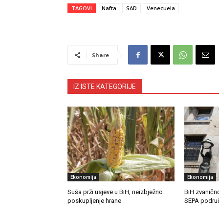
TAGOVI
Nafta
SAD
Venecuela
Share
IZ ISTE KATEGORIJE
Ekonomija
Ekonomija
Suša prži usjeve u BiH, neizbježno
BiH zvanično
poskupljenje hrane
SEPA podru