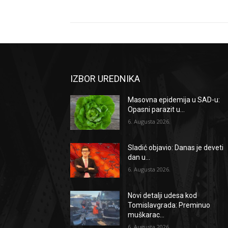
IZBOR UREDNIKA
Masovna epidemija u SAD-u:
Opasni parazit u...
6. Augusta 2026.
Sladić objavio: Danas je deveti
dan u...
6. Augusta 2026.
Novi detalji udesa kod
Tomislavgrada: Preminuo
muškarac...
6. Augusta 2026.