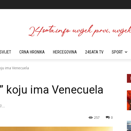
SVIJET
CRNA HRONIKA
HERCEGOVINA
24SATA TV
SPORT
koju ima Venecuela
a” koju ima Venecuela
...
257
0