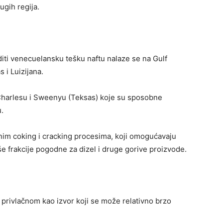
ugih regija.
diti venecuelansku tešku naftu nalaze se na Gulf
 i Luizijana.
e Charlesu i Sweenyu (Teksas) koje su sposobne
.
anim coking i cracking procesima, koji omogućavaju
še frakcije pogodne za dizel i druge gorive proizvode.
 privlačnom kao izvor koji se može relativno brzo