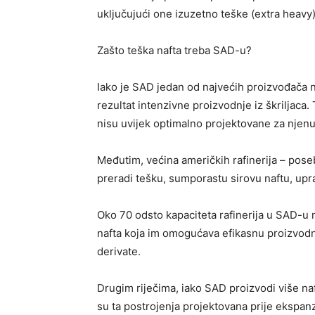
uključujući one izuzetno teške (extra heavy)
Zašto teška nafta treba SAD-u?
Iako je SAD jedan od najvećih proizvođača na
rezultat intenzivne proizvodnje iz škriljaca.
nisu uvijek optimalno projektovane za njen
Međutim, većina američkih rafinerija – pose
preradi tešku, sumporastu sirovu naftu, upr
Oko 70 odsto kapaciteta rafinerija u SAD-u 
nafta koja im omogućava efikasnu proizvodnj
derivate.
Drugim riječima, iako SAD proizvodi više naft
su ta postrojenja projektovana prije ekspan