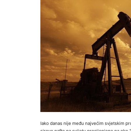
Iako danas nije među najvećim svjetskim p
sirove nafte na svijetu procijenjene na oko 