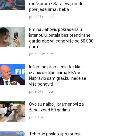
muškarac iz Sarajeva, među
povrijeđenima i beba
prije 26 minuta
Emina Jahović pokradena u
Istanbulu, ostala bez brendirane
garderobe vrijedne više od 50.000
eura
prije 35 minuta
Infantino promijenio taktiku,
izvinio se članicama FIFA-e:
Napravio sam grešku, neće se
više ponoviti
prije 57 minuta
Ovo su najbolji pramenovi za
žene iznad 50 godina
prije 1 sat
Teheran poslao upozorenje