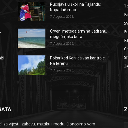
Pucnjava u školi na Tajlandu:
To
Napadač imao...
B
7. Augusta 2026.
Sv
F
,
Crveni meteoalarm na Jadranu,
moguća jaka bura
Re
7. Augusta 2026.
Cr
S
aži
Požar kod Konjica van kontrole:
Na terenu...
2
7. Augusta 2026.
SATA
Z
al za vijesti, zabavu, muziku i modu. Donosimo vam