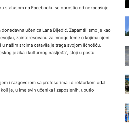
aru statusom na Facebooku se oprostio od nekadašnje
a donedavna učenica Lana Bijedić. Zapamtili smo je kao
djevojku, zainteresovanu za mnoge teme o kojima njeni
i i u našim srcima ostavila je traga svojom ličnošću.
skog jezika i kulturnog nasljeđa”, stoji u postu.
njem i razgovorom sa profesorima i direktorkom odali
 koji je, u ime svih učenika i zaposlenih, uputio