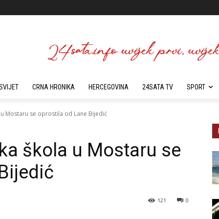
SVIJET
CRNA HRONIKA
HERCEGOVINA
24SATA TV
SPORT
 u Mostaru se oprostila od Lane Bijedić
ka škola u Mostaru se
Bijedić
121
0