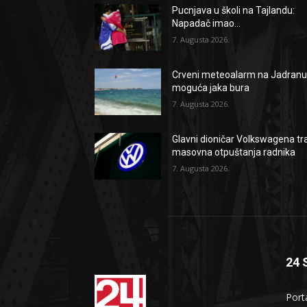
Pucnjava u školi na Tajlandu:
Napadač imao...
7. Augusta 2026.
Crveni meteoalarm na Jadranu
moguća jaka bura
7. Augusta 2026.
Glavni dioničar Volkswagena tr
masovna otpuštanja radnika
7. Augusta 2026.
24 
Port