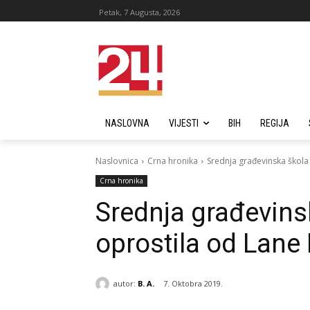
Petak, 7 Augusta, 2026
NASLOVNA
VIJESTI
BIH
REGIJA
Naslovnica
Crna hronika
Srednja građevinska škola
Crna hronika
Srednja građevins
oprostila od Lane 
autor:
B. A.
7. Oktobra 2019.