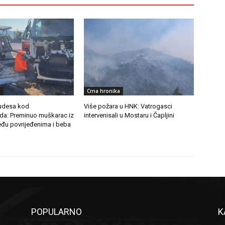
a
Crna hronika
 udesa kod
Više požara u HNK: Vatrogasci
da: Preminuo muškarac iz
intervenisali u Mostaru i Čapljini
eđu povrijeđenima i beba
POPULARNO
K