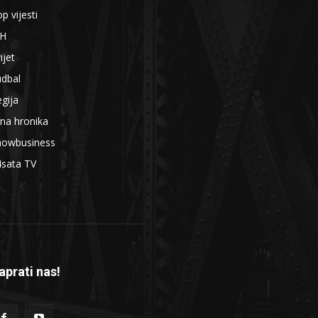
p vijesti
iH
ijet
udbal
gija
na hronika
howbusiness
4sata TV
aprati nas!