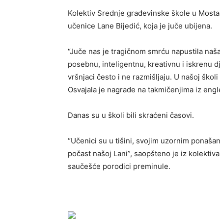
Kolektiv Srednje građevinske škole u Most
učenice Lane Bijedić, koja je juče ubijena.
“Juče nas je tragičnom smrću napustila naš
posebnu, inteligentnu, kreativnu i iskrenu 
vršnjaci često i ne razmišljaju. U našoj škol
Osvajala je nagrade na takmičenjima iz engle
Danas su u školi bili skraćeni časovi.
“Učenici su u tišini, svojim uzornim ponaša
počast našoj Lani”, saopšteno je iz kolektiva
saučešće porodici preminule.