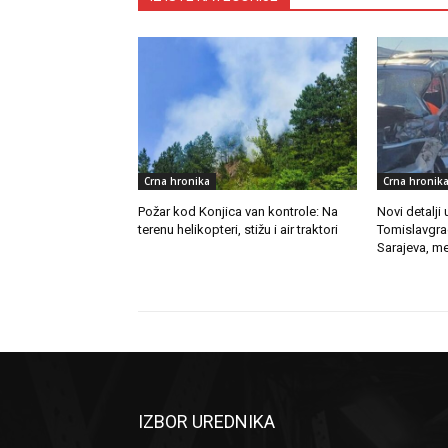
Crna hronika
Crna hronik
Požar kod Konjica van kontrole: Na
Novi detalji
terenu helikopteri, stižu i air traktori
Tomislavgra
Sarajeva, m
IZBOR UREDNIKA