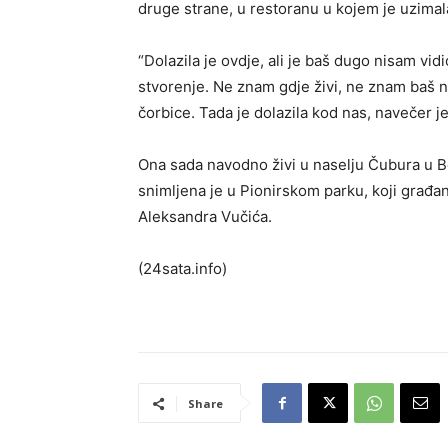
druge strane, u restoranu u kojem je uzimala
“Dolazila je ovdje, ali je baš dugo nisam vid
stvorenje. Ne znam gdje živi, ne znam baš n
čorbice. Tada je dolazila kod nas, navečer j
Ona sada navodno živi u naselju Čubura u 
snimljena je u Pionirskom parku, koji građan
Aleksandra Vučića.
(24sata.info)
Share