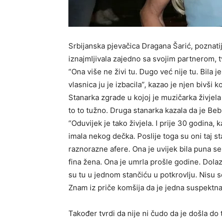
Srbijanska pjevačica Dragana Šarić, poznatij
iznajmljivala zajedno sa svojim partnerom, t
“Ona više ne živi tu. Dugo već nije tu. Bila je
vlasnica ju je izbacila”, kazao je njen bivši 
Stanarka zgrade u kojoj je muzičarka živjela 
to to tužno. Druga stanarka kazala da je Beb
“Oduvijek je tako živjela. I prije 30 godina, k
imala nekog dečka. Poslije toga su oni taj s
raznorazne afere. Ona je uvijek bila puna seb
fina žena. Ona je umrla prošle godine. Dolazi
su tu u jednom stančiću u potkrovlju. Nisu se
Znam iz priče komšija da je jedna suspektna 
Također tvrdi da nije ni čudo da je došla do 