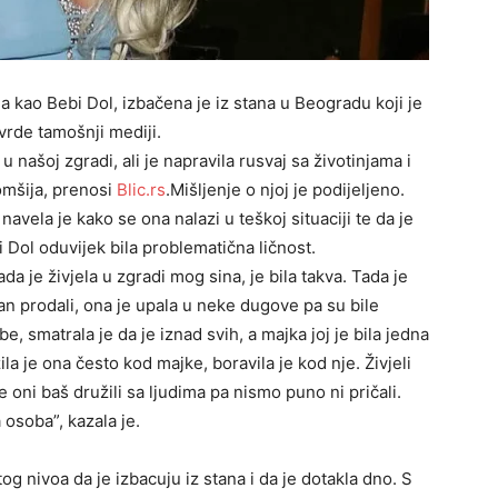
a kao Bebi Dol, izbačena je iz stana u Beogradu koji je
vrde tamošnji mediji.
 u našoj zgradi, ali je napravila rusvaj sa životinjama i
komšija, prenosi
Blic.rs
.Mišljenje o njoj je podijeljeno.
navela je kako se ona nalazi u teškoj situaciji te da je
i Dol oduvijek bila problematična ličnost.
ada je živjela u zgradi mog sina, je bila takva. Tada je
tan prodali, ona je upala u neke dugove pa su bile
e, smatrala je da je iznad svih, a majka joj je bila jedna
la je ona često kod majke, boravila je kod nje. Živjeli
 oni baš družili sa ljudima pa nismo puno ni pričali.
osoba”, kazala je.
tog nivoa da je izbacuju iz stana i da je dotakla dno. S