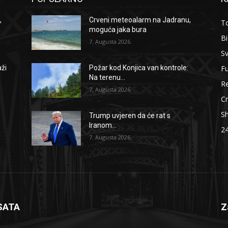
,
Crveni meteoalarm na Jadranu,
To
moguća jaka bura
B
7. Augusta 2026.
Sv
F
aži
Požar kod Konjica van kontrole:
Na terenu...
Re
7. Augusta 2026.
Cr
S
Trump uvjeren da će rat s
Iranom...
2
7. Augusta 2026.
SATA
Z