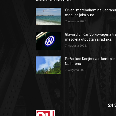
Crveni meteoalarm na Jadranu
moguća jaka bura
7. Augusta 2026.
Glavni dioničar Volkswagena tr
masovna otpuštanja radnika
7. Augusta 2026.
Požar kod Konjica van kontrole:
Na terenu...
7. Augusta 2026.
24 