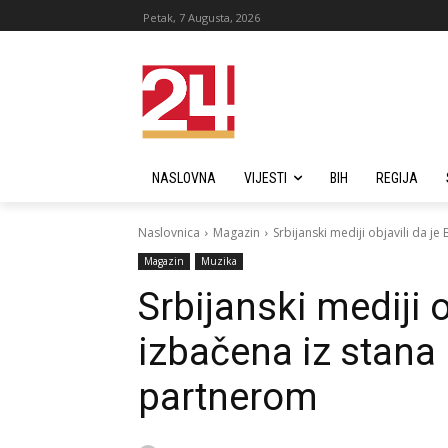
Petak, 7 Augusta, 2026
NASLOVNA
VIJESTI
BIH
REGIJA
Naslovnica
Magazin
Srbijanski mediji objavili da je
Magazin
Muzika
Srbijanski mediji o
izbačena iz stana 
partnerom