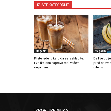
IZ ISTE KATEGORIJE
Magazin
Magazin
Pijete ledenu kafu da se rashladite:
Da li je bolje
Evo šta ona zapravo radi vašem
pred spavanje
organizmu
dilemu
IZBOR UREDNIKA