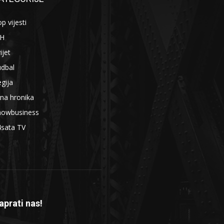
p vijesti
iH
ijet
udbal
gija
na hronika
howbusiness
4sata TV
aprati nas!