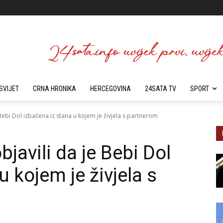
SVIJET
CRNA HRONIKA
HERCEGOVINA
24SATA TV
SPORT
 Bebi Dol izbačena iz stana u kojem je živjela s partnerom
bjavili da je Bebi Dol
u kojem je živjela s