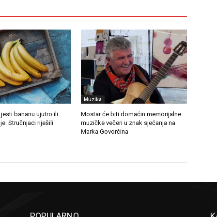
Muzika
 jesti bananu ujutro ili
Mostar će biti domaćin memorijalne
: Stručnjaci riješili
muzičke večeri u znak sjećanja na
Marka Govorčina
POPULARNO
K