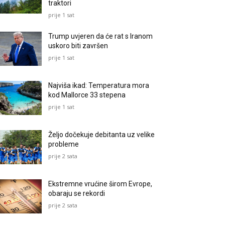
traktori
prije 1 sat
Trump uvjeren da će rat s Iranom
uskoro biti završen
prije 1 sat
Najviša ikad: Temperatura mora
kod Mallorce 33 stepena
prije 1 sat
Željo dočekuje debitanta uz velike
probleme
prije 2 sata
Ekstremne vrućine širom Evrope,
obaraju se rekordi
prije 2 sata