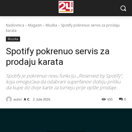
Naslovnica
Magazin
Muzika
Spotify pokrenuo servis za prodaju
karata
Muzika
Spotify pokrenuo servis za
prodaju karata
​Spotify je pokrenuo novu funkciju „Reserved by Spotify“,
koja omogućava da odabrani superfanovi dobiju priliku
da kupe do dvije karte za turneju prije opšte prodaje.
autor:
A C
2. Jula 2026.
655
0