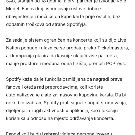
SAD, starijim od 18 godina, a prvi partner je izvođač Role
Model. Fanovi koji ispunjavaju uslove dobiće
obavještenje i moći će da kupe karte prije ostalih, bez
dodatnih troškova od strane Spotifyja.
Za sada je sistem ograničen na koncerte koji su dijo Live
Nation ponude i ulaznice se prodaju preko Ticketmastera,
ali kompanija planira da kasnije uključi više partnera,
manje prostore i međunarodna tržišta, prenosi PCPress.
Spotify kaže da je funkcija osmišljena da nagradi prave
fanove i oteža rad preprodavcima, koji koriste
automatizovane alate za masovnu kupovinu karata. Da bi
neko bio izabran, Spotify prati signale poput strimovanja,
dijeljenja i drugih aktivnosti u aplikaciji, kao i lokaciju
korisnika u odnosu na mjesto održavanja koncerta.
Fanovi koji budu izabrani vidjeće personalizovanu