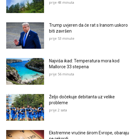
prije 48 minuta
Trump uvjeren da će rat s Iranom uskoro
biti završen
prije 53 minute
Najviša ikad: Temperatura mora kod
Mallorce 33 stepena
prije 56 minuta
Željo dočekuje debitanta uz velike
probleme
prije 2 sata
Ekstremne vrućine širom Evrope, obaraju
se rekordi