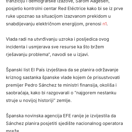
tranziciju i demografske izazove, Sarom Aagesen,
posjetio kontrolni centar Red Eléctrice kako bi se iz prve
ruke upoznao sa situacijom izazvanom prekidom u
snabdijevanju električnom energijom, prenosi
n1
.
Vlada radi na utvrđivanju uzroka i posljedica ovog
incidenta i usmjerava sve resurse ka što bržem
rješavanju problema”, navodi se u izjavi.
Španski list El País izvještava da se planira održavanje
kriznog sastanka španske vlade kojem će prisustvovati
premijer Pedro Sánchez te ministri finansija, okoliša i
saobraćaja, kako bi razgovarali o “najgorem nestanku
struje u novijoj historiji” zemlje.
Španska novinska agencija EFE ranije je izvijestila da
Sánchez planira posjetiti sjedište nacionalnog operatora
mreže.