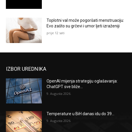
Toplotni val može pogoršati menstruaciju:
Evo zašto su grčevi i umor ljeti izraženiji
prije 12 sati
IZBOR UREDNIKA
OpenAI mijenja strategiju oglašavanja:
ChatGPT sve bliže...
9. Augusta 2026.
Temperature u BiH danas idu do 39...
9. Augusta 2026.