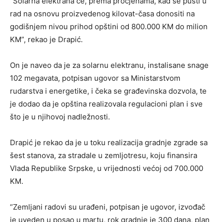
“Solarna elektrana će, prema procjenama, kad se pusti u
rad na osnovu proizvedenog kilovat-časa donositi na
godišnjem nivou prihod opštini od 800.000 KM do milion
KM”, rekao je Drapić.
On je naveo da je za solarnu elektranu, instalisane snage
102 megavata, potpisan ugovor sa Ministarstvom
rudarstva i energetike, i čeka se građevinska dozvola, te
je dodao da je opština realizovala regulacioni plan i sve
što je u njihovoj nadležnosti.
Drapić je rekao da je u toku realizacija gradnje zgrade sa
šest stanova, za stradale u zemljotresu, koju finansira
Vlada Republike Srpske, u vrijednosti većoj od 700.000
KM.
“Zemljani radovi su urađeni, potpisan je ugovor, izvođač
je uveden u posao u martu, rok gradnje je 300 dana, plan