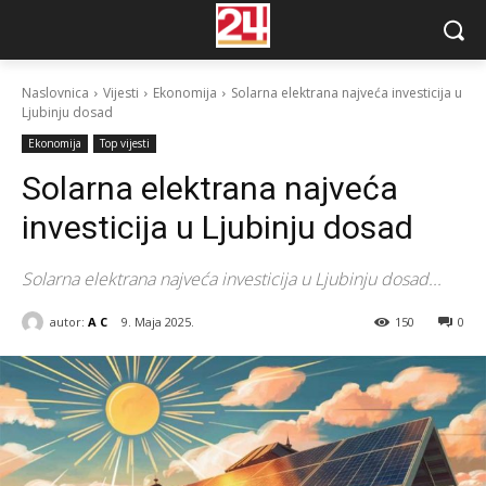
Naslovnica
Vijesti
Ekonomija
Solarna elektrana najveća investicija u
Ljubinju dosad
Ekonomija
Top vijesti
Solarna elektrana najveća
investicija u Ljubinju dosad
Solarna elektrana najveća investicija u Ljubinju dosad...
autor:
A C
9. Maja 2025.
150
0