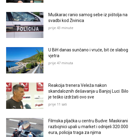
Muškarac ranio samog sebe iz pištolja na
svadbi kod Živinica
prije 43 minute
U BiH danas sunčano i vruće, bit će slabog
vjetra
prije 47 minuta
Reakcija trenera Veleža nakon
skandaloznih dešavanja u Banjoj Luci: Bilo
je teško izdržati ovo sve
prije 11 sati
Filmska pljačka u centru Budve: Maskirani
razbojnici upali u market i odnijeli 320.000
eura, policija traga za njima