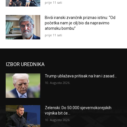
prije 11 sati
Bivši iranski zvančnik priznao istinu: “Od
početka nam je cilj bio da napravimo
atomsku bombu”
prije 11 sati
IZBOR UREDNIKA
Trump ublažava pritisak na Iran i zasad...
10. Augusta 2026.
Zelenski: Do 50.000 sjevernokorejskih
vojnika bit će...
10. Augusta 2026.