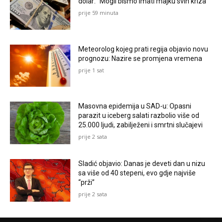
dolar: “Mogli bismo imati majku svih kriza”
prije 59 minuta
Meteorolog kojeg prati regija objavio novu
prognozu: Nazire se promjena vremena
prije 1 sat
Masovna epidemija u SAD-u: Opasni
parazit u iceberg salati razbolio više od
25.000 ljudi, zabilježeni i smrtni slučajevi
prije 2 sata
Sladić objavio: Danas je deveti dan u nizu
sa više od 40 stepeni, evo gdje najviše
“prži”
prije 2 sata