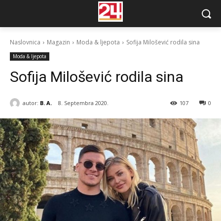
Naslovnica
Magazin
Moda & ljepota
Sofija Milošević rodila sina
Moda & ljepota
Sofija Milošević rodila sina
autor:
B. A.
8. Septembra 2020.
107
0