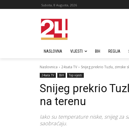
Subota, 8 Augusta, 2026
NASLOVNA
VIJESTI
BIH
REGIJA
Naslovnica
24sata TV
Snijeg prekrio Tuzlu, zimske 
24sata TV
BiH
Top vijesti
Snijeg prekrio Tuz
na terenu
Iako su temperature niske, snijeg za
saobraćaju.