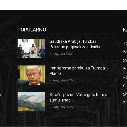
POPULARNO
K
Saudijska Arabija, Turska i
To
Pakistan potpisali zajednički...
B
7. Augusta 2026.
Sv
F
Iran sprema zamku za Trumpa:
Plan iz...
Re
7. Augusta 2026.
Cr
S
o
Strašni prizori: Vatra guta borovu
šumu iznad...
2
7. Augusta 2026.