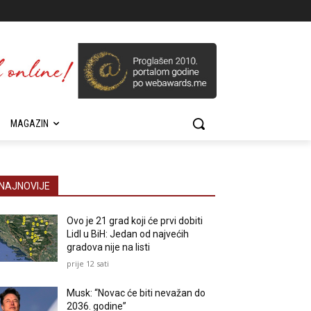
MAGAZIN
NAJNOVIJE
Ovo je 21 grad koji će prvi dobiti
Lidl u BiH: Jedan od najvećih
gradova nije na listi
prije 12 sati
Musk: “Novac će biti nevažan do
2036. godine”