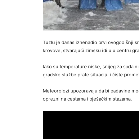
Tuzlu je danas iznenadio prvi ovogodišnji sni
krovove, stvarajući zimsku idilu u centru gr
Iako su temperature niske, snijeg za sada 
gradske službe prate situaciju i čiste prome
Meteorolozi upozoravaju da bi padavine mogle
oprezni na cestama i pješačkim stazama.