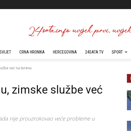
SVIJET
CRNA HRONIKA
HERCEGOVINA
24SATA TV
SPORT
službe već na terenu
lu, zimske službe već
 sada nije prouzrokovao veće probleme u