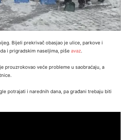
jeg. Bijeli prekrivač obasjao je ulice, parkove i
ada i prigradskim naseljima, piše
avaz
.
nije prouzrokovao veće probleme u saobraćaju, a
tnice.
 potrajati i narednih dana, pa građani trebaju biti