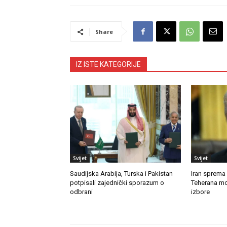
Share
IZ ISTE KATEGORIJE
Svijet
Svijet
Saudijska Arabija, Turska i Pakistan
Iran sprema
potpisali zajednički sporazum o
Teherana mo
odbrani
izbore