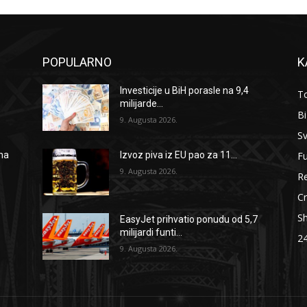
POPULARNO
K
i
Investicije u BiH porasle na 9,4
To
milijarde...
B
9. Augusta 2026.
Sv
F
 na
Izvoz piva iz EU pao za 11...
9. Augusta 2026.
Re
Cr
S
EasyJet prihvatio ponudu od 5,7
milijardi funti...
2
9. Augusta 2026.