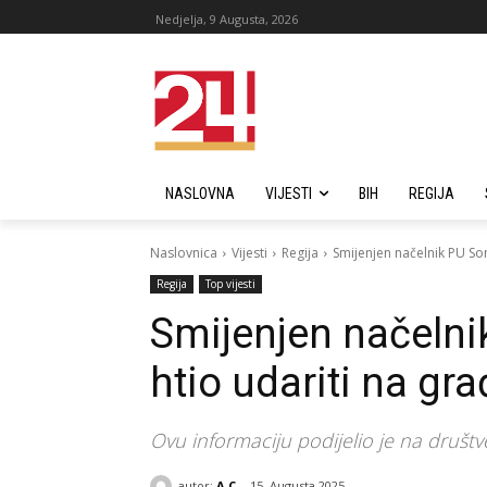
Nedjelja, 9 Augusta, 2026
NASLOVNA
VIJESTI
BIH
REGIJA
Naslovnica
Vijesti
Regija
Smijenjen načelnik PU Som
Regija
Top vijesti
Smijenjen načelnik
htio udariti na gr
Ovu informaciju podijelio je na druš
autor:
A C
15. Augusta 2025.