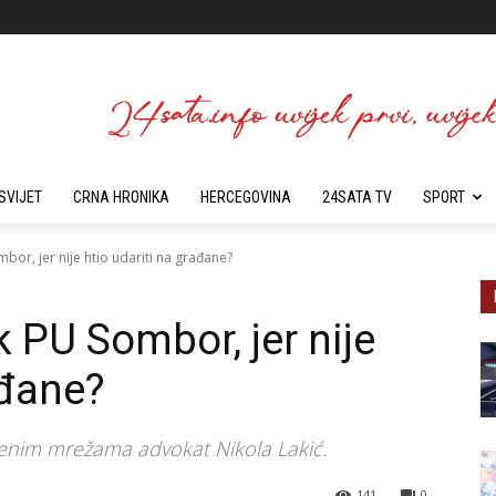
SVIJET
CRNA HRONIKA
HERCEGOVINA
24SATA TV
SPORT
bor, jer nije htio udariti na građane?
 PU Sombor, jer nije
ađane?
tvenim mrežama advokat Nikola Lakić.
141
0