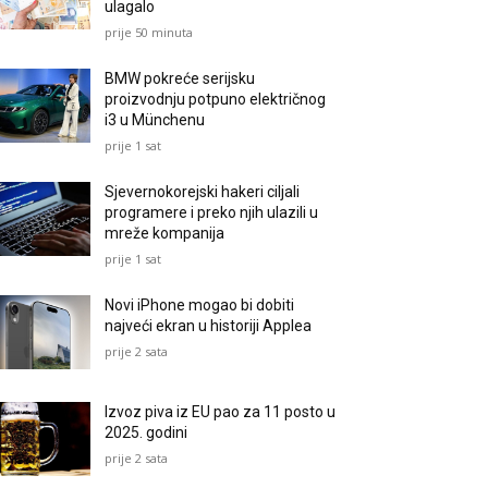
ulagalo
prije 50 minuta
BMW pokreće serijsku
proizvodnju potpuno električnog
i3 u Münchenu
prije 1 sat
Sjevernokorejski hakeri ciljali
programere i preko njih ulazili u
mreže kompanija
prije 1 sat
Novi iPhone mogao bi dobiti
najveći ekran u historiji Applea
prije 2 sata
Izvoz piva iz EU pao za 11 posto u
2025. godini
prije 2 sata