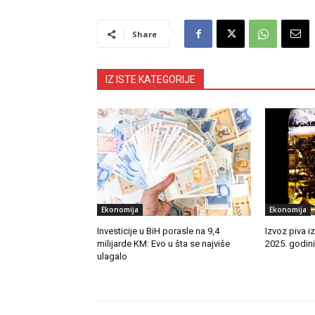
Share
IZ ISTE KATEGORIJE
Ekonomija
Ekonomija
Investicije u BiH porasle na 9,4
Izvoz piva i
milijarde KM: Evo u šta se najviše
2025. godini
ulagalo