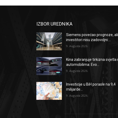
IZBOR UREDNIKA
Siemens povećao prognoze, al
investitori nisu zadovoljni:...
9. Augusta 2026.
Kina zabranjuje tirkizna svjetla
automobilima: Evo...
9. Augusta 2026.
Investicije u BiH porasle na 9,4
milijarde...
9. Augusta 2026.