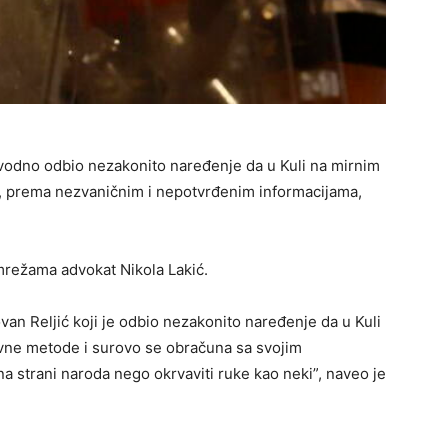
avodno odbio nezakonito naređenje da u Kuli na mirnim
, prema nezvaničnim i nepotvrđenim informacijama,
mrežama advokat Nikola Lakić.
an Reljić koji je odbio nezakonito naređenje da u Kuli
ivne metode i surovo se obračuna sa svojim
 na strani naroda nego okrvaviti ruke kao neki”, naveo je