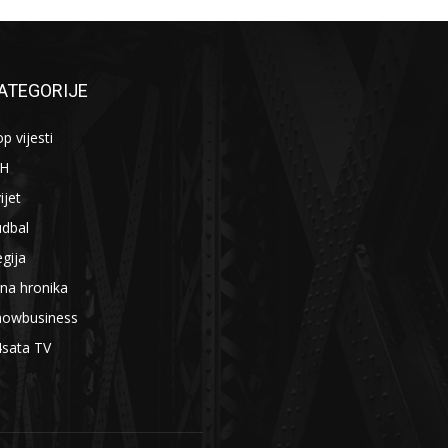
ATEGORIJE
p vijesti
iH
ijet
udbal
gija
na hronika
howbusiness
4sata TV