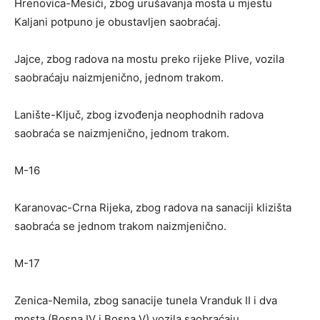
Hrenovica-Mesići, zbog urušavanja mosta u mjestu
Kaljani potpuno je obustavljen saobraćaj.
Jajce, zbog radova na mostu preko rijeke Plive, vozila
saobraćaju naizmjenično, jednom trakom.
Lanište-Ključ, zbog izvođenja neophodnih radova
saobraća se naizmjenično, jednom trakom.
M-16
Karanovac-Crna Rijeka, zbog radova na sanaciji klizišta
saobraća se jednom trakom naizmjenično.
M-17
Zenica-Nemila, zbog sanacije tunela Vranduk II i dva
mosta (Bosna IV i Bosna V) vozila saobraćaju