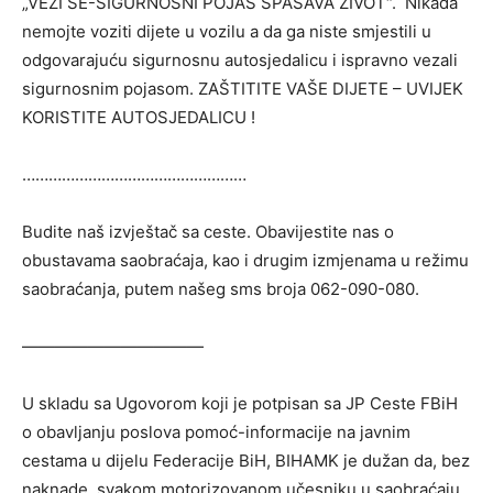
„VEŽI SE-SIGURNOSNI POJAS SPAŠAVA ŽIVOT“. Nikada
nemojte voziti dijete u vozilu a da ga niste smjestili u
odgovarajuću sigurnosnu autosjedalicu i ispravno vezali
sigurnosnim pojasom. ZAŠTITITE VAŠE DIJETE – UVIJEK
KORISTITE AUTOSJEDALICU !
……………………………………………
Budite naš izvještač sa ceste. Obavijestite nas o
obustavama saobraćaja, kao i drugim izmjenama u režimu
saobraćanja, putem našeg sms broja 062-090-080.
———————————
U skladu sa Ugovorom koji je potpisan sa JP Ceste FBiH
o obavljanju poslova pomoć-informacije na javnim
cestama u dijelu Federacije BiH, BIHAMK je dužan da, bez
naknade, svakom motorizovanom učesniku u saobraćaju