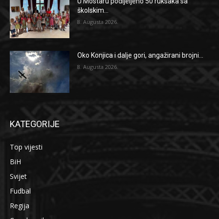
U Mostaru podijeljeno 50 ruksaka sa
školskim...
8. Augusta 2026.
Oko Konjica i dalje gori, angažirani brojni...
8. Augusta 2026.
KATEGORIJE
Top vijesti
BiH
Svijet
Fudbal
Regija