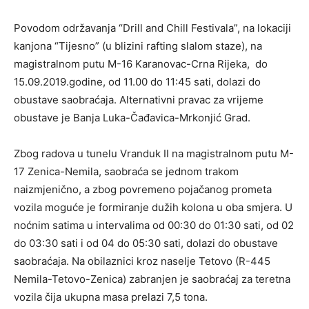
Povodom održavanja “Drill and Chill Festivala”, na lokaciji
kanjona “Tijesno” (u blizini rafting slalom staze), na
magistralnom putu M-16 Karanovac-Crna Rijeka, do
15.09.2019.godine, od 11.00 do 11:45 sati, dolazi do
obustave saobraćaja. Alternativni pravac za vrijeme
obustave je Banja Luka-Čađavica-Mrkonjić Grad.
Zbog radova u tunelu Vranduk II na magistralnom putu M-
17 Zenica-Nemila, saobraća se jednom trakom
naizmjenično, a zbog povremeno pojačanog prometa
vozila moguće je formiranje dužih kolona u oba smjera. U
noćnim satima u intervalima od 00:30 do 01:30 sati, od 02
do 03:30 sati i od 04 do 05:30 sati, dolazi do obustave
saobraćaja. Na obilaznici kroz naselje Tetovo (R-445
Nemila-Tetovo-Zenica) zabranjen je saobraćaj za teretna
vozila čija ukupna masa prelazi 7,5 tona.