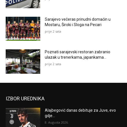
Sarajevo večeras prinudni domaćin u
Mostaru, Široki i Sloga na Pecari
prije 2 sata
Poznati sarajevski restoran zabranio
ulazak u trenerkama, japankama…
prije 2 sata
IZBOR UREDNIKA
Alajbegović danas debituje za Juve, evo
gdje...
8. Augusta 2026.