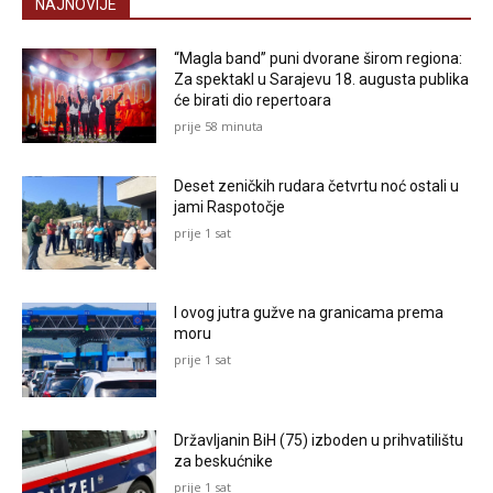
NAJNOVIJE
“Magla band” puni dvorane širom regiona:
Za spektakl u Sarajevu 18. augusta publika
će birati dio repertoara
prije 58 minuta
Deset zeničkih rudara četvrtu noć ostali u
jami Raspotočje
prije 1 sat
I ovog jutra gužve na granicama prema
moru
prije 1 sat
Državljanin BiH (75) izboden u prihvatilištu
za beskućnike
prije 1 sat