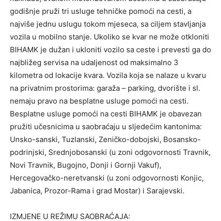
godišnje pruži tri usluge tehničke pomoći na cesti, a
najviše jednu uslugu tokom mjeseca, sa ciljem stavljanja
vozila u mobilno stanje. Ukoliko se kvar ne može otkloniti
BIHAMK je dužan i ukloniti vozilo sa ceste i prevesti ga do
najbližeg servisa na udaljenost od maksimalno 3
kilometra od lokacije kvara. Vozila koja se nalaze u kvaru
na privatnim prostorima: garaža – parking, dvorište i sl.
nemaju pravo na besplatne usluge pomoći na cesti.
Besplatne usluge pomoći na cesti BIHAMK je obavezan
pružiti učesnicima u saobraćaju u sljedećim kantonima:
Unsko-sanski, Tuzlanski, Zeničko-dobojski, Bosansko-
podrinjski, Srednjobosanski (u zoni odgovornosti Travnik,
Novi Travnik, Bugojno, Donji i Gornji Vakuf),
Hercegovačko-neretvanski (u zoni odgovornosti Konjic,
Jabanica, Prozor-Rama i grad Mostar) i Sarajevski.
IZMJENE U REŽIMU SAOBRAĆAJA: