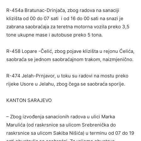
R-454a Bratunac-Drinjača, zbog radova na sanaciji
klizišta od 00 do 07 sati i od 16 do 00 sati na snazi je
zabrana saobraćaja za teretna motorna vozila preko 3,5
tone ukupne mase i autobuse preko 5 tona.
R-458 Lopare -Čelić, zbog pojave klizišta u rejonu Ćelića,
saobraća se jednom saobraćajnom trakom, naizmjenično.
R-474 Jelah-Prnjavor, u toku su radovi na mostu preko
rijeke Usore u Jelahu, zbog čega se saobraća sporije.
KANTON SARAJEVO
– Zbog izvođenja sanacionih radova u ulici Marka
Marulića (od raskrsnice sa ulicom Srebrenička do
raskrsnice sa ulicom Sakiba Nišića) u terminu od 07 do 19