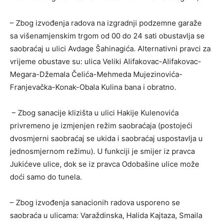
– Zbog izvođenja radova na izgradnji podzemne garaže
sa višenamjenskim trgom od 00 do 24 sati obustavlja se
saobraćaj u ulici Avdage Šahinagića. Alternativni pravci za
vrijeme obustave su: ulica Veliki Alifakovac-Alifakovac-
Megara-Džemala Čelića-Mehmeda Mujezinovića-
Franjevačka-Konak-Obala Kulina bana i obratno.
– Zbog sanacije klizišta u ulici Hakije Kulenovića
privremeno je izmjenjen režim saobraćaja (postojeći
dvosmjerni saobraćaj se ukida i saobraćaj uspostavlja u
jednosmjernom režimu). U funkciji je smijer iz pravca
Jukićeve ulice, dok se iz pravca Odobašine ulice može
doći samo do tunela.
– Zbog izvođenja sanacionih radova usporeno se
saobraća u ulicama: Varaždinska, Halida Kajtaza, Smaila