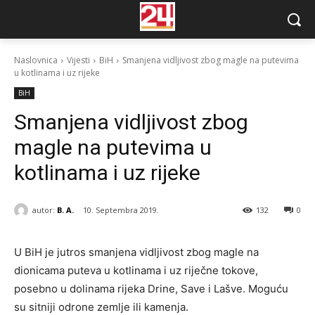
Naslovnica
Vijesti
BiH
Smanjena vidljivost zbog magle na putevima
u kotlinama i uz rijeke
BiH
Smanjena vidljivost zbog
magle na putevima u
kotlinama i uz rijeke
autor:
B. A.
10. Septembra 2019.
132
0
U BiH je jutros smanjena vidljivost zbog magle na
dionicama puteva u kotlinama i uz riječne tokove,
posebno u dolinama rijeka Drine, Save i Lašve. Moguću
su sitniji odrone zemlje ili kamenja.